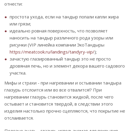
отнести:
простота ухода, если на тандыр попали капли жира
или грязи;
идеально ровная поверхность, что позволяет
наносить на тандыр различного рода узоры или
рисунки (VIP линейка компании ЭкоТандыры
https://meatcook.ru/landings/tandyry-vip/
);
зачастую глазированный тандыр это не просто
дровяная печь, но и элемент декора вашего садового
участка.
Мифы и страхи - при нагревании и остывании тандыра
глазурь отслоится или во все отвалится!? При
нагревании глазурь становится жидкой, после чего
остывает и становится твердой, в следствии этого
изделия настолько прочно сцепляются, что покрытие не
отслаивается.
Полезно знать - глазурь используемая для покрытия