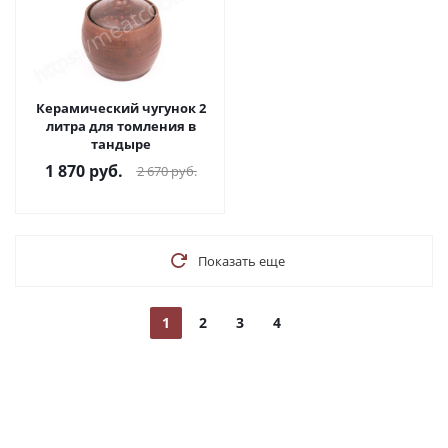
Керамический чугунок 2
литра для томления в
тандыре
1 870
руб.
2 670
руб.
Показать еще
1
2
3
4