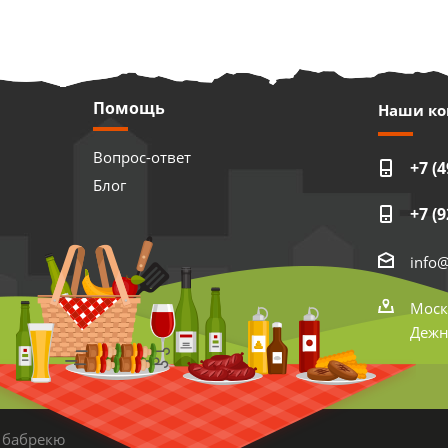
Помощь
Наши ко
Вопрос-ответ
+7 (4
Блог
+7 (9
info
Моск
Дежне
 бабрекю