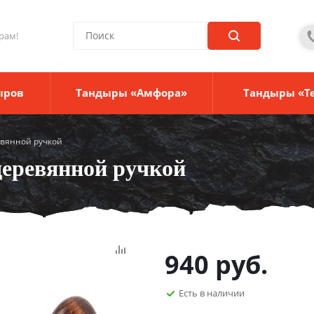
рам!
ыров
Тандыры «Амфора»
Тандыры «Т
евянной ручкой
еревянной ручкой
940
руб.
Есть в наличии