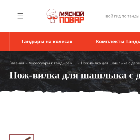
Твой гид по танды
Тандыры на колёсах
Комплекты Танд
Главная
-
Аксессуары к тандырам
-
Нож-вилка для шашлыка с дер
Нож-вилка для шашлыка с д