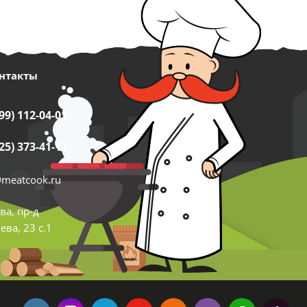
нтакты
99) 112-04-01
25) 373-41-11
@meatcook.ru
ва, пр-д
ва, 23 с.1