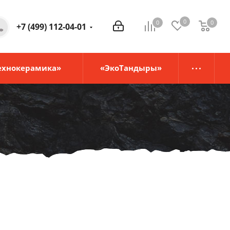
0
0
0
0
+7 (499) 112-04-01
ехнокерамика»
«ЭкоТандыры»