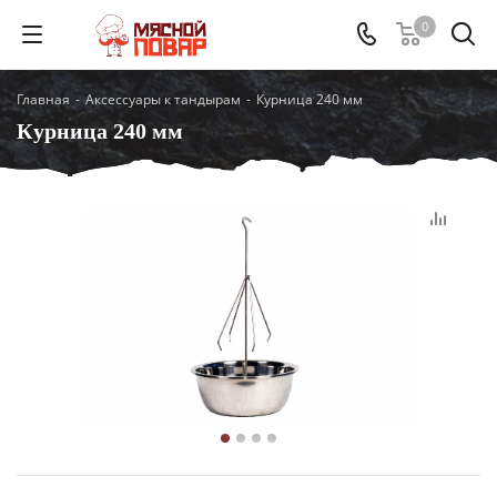
0
Главная
-
Аксессуары к тандырам
-
Курница 240 мм
Курница 240 мм