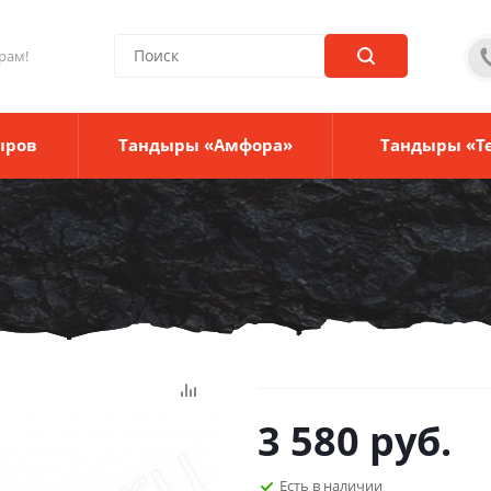
рам!
ыров
Тандыры «Амфора»
Тандыры «Т
3 580
руб.
Есть в наличии