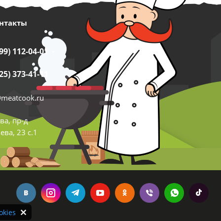
нтакты
99) 112-04-01
25) 373-41-11
@meatcook.ru
ва, пр-д
ва, 23 с.1
okies