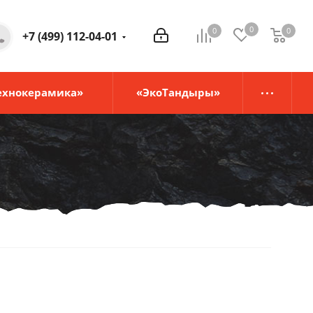
0
0
0
0
+7 (499) 112-04-01
ехнокерамика»
«ЭкоТандыры»