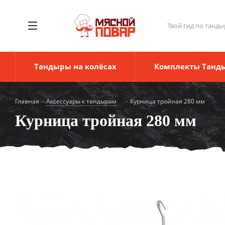
Твой гид по танды
Тандыры на колёсах
Комплекты Танд
Главная
-
Аксессуары к тандырам
-
Курница тройная 280 мм
Курница тройная 280 мм