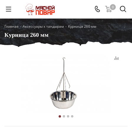
0
Главная
-
Аксессуары к тандырам
-
Курница 260 мм
Курница 260 мм