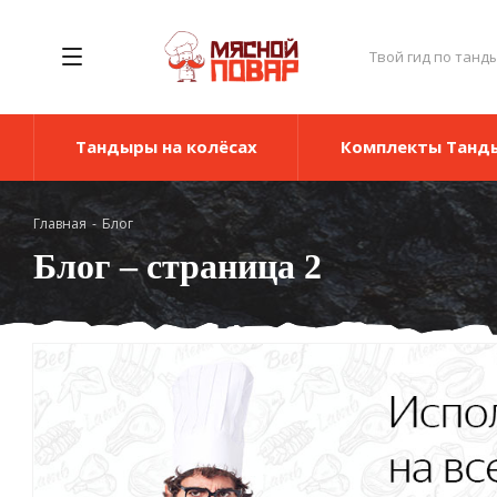
Твой гид по танд
Тандыры на колёсах
Комплекты Танд
Главная
-
Блог
Блог – страница 2