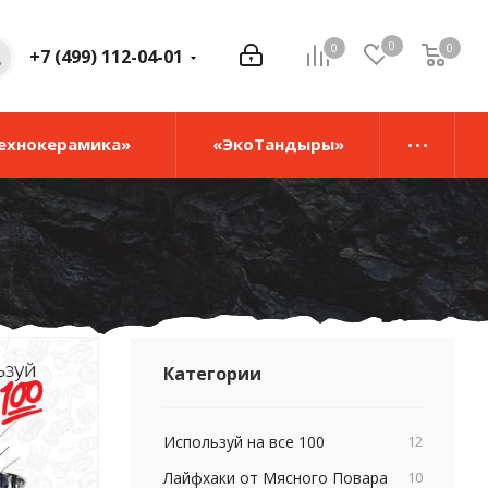
0
0
0
0
+7 (499) 112-04-01
ехнокерамика»
«ЭкоТандыры»
Категории
Используй на все 100
12
Лайфхаки от Мясного Повара
10