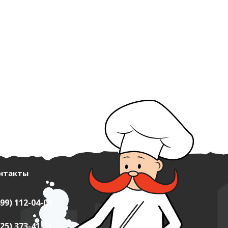
нтакты
499) 112-04-01
925) 373-41-11