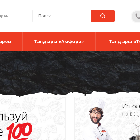
ырам!
ыров
Тандыры «Амфора»
Тандыры «Т