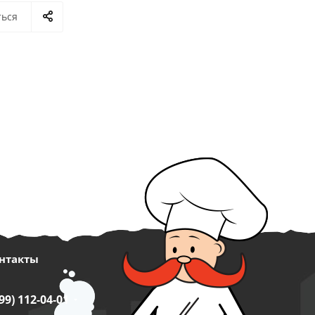
ться
нтакты
99) 112-04-01