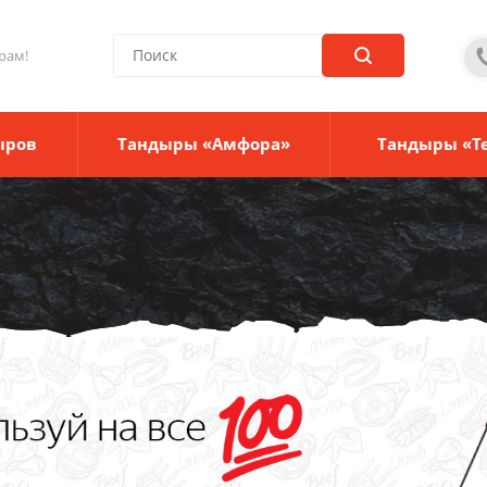
рам!
ыров
Тандыры «Амфора»
Тандыры «Т