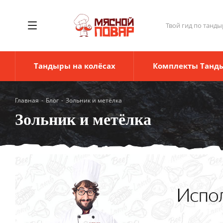
Твой гид по танды
Тандыры на колёсах
Комплекты Танд
Главная
-
Блог
-
Зольник и метёлка
Зольник и метёлка