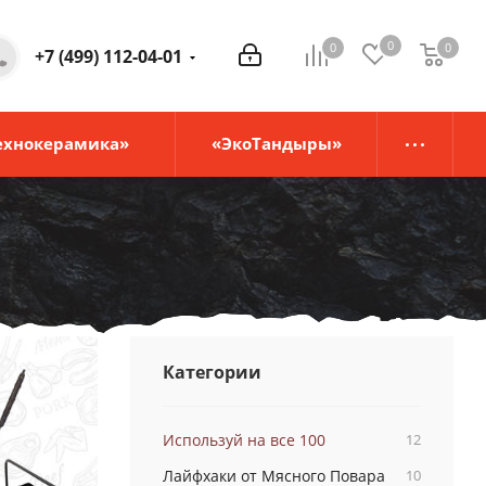
0
0
0
0
+7 (499) 112-04-01
ехнокерамика»
«ЭкоТандыры»
Категории
Используй на все 100
12
Лайфхаки от Мясного Повара
10