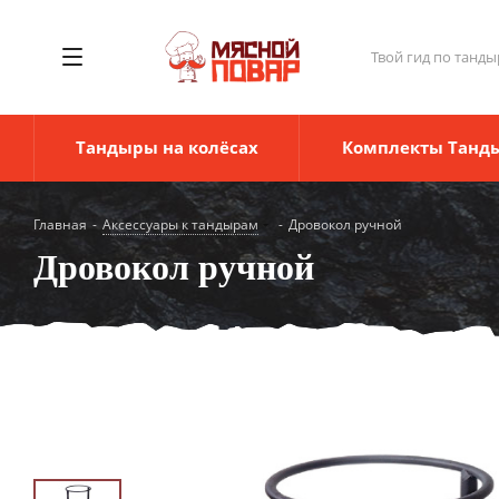
Твой гид по танды
Тандыры на колёсах
Комплекты Танд
Главная
-
Аксессуары к тандырам
-
Дровокол ручной
Дровокол ручной