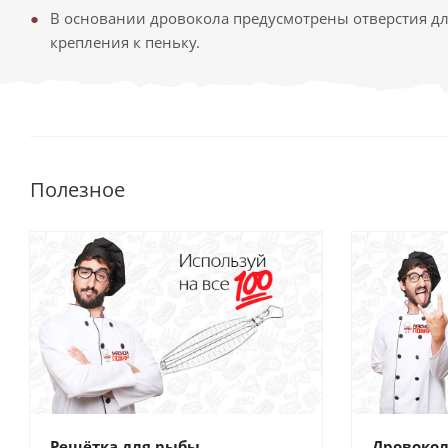
В основании дровокола предусмотрены отверстия дл
крепления к пеньку.
Полезное
Решётка для рыбы
Дровокол