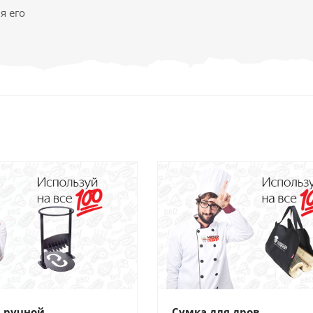
я его
 ручной
Сумка для дров