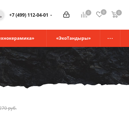
0
0
0
0
+7 (499) 112-04-01
ехнокерамика»
«ЭкоТандыры»
270
руб.