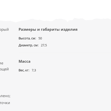
торый
Размеры и габариты изделия
Высота, см
50
Диаметр, см
27,5
Масса
ие
ающей
Вес, кг
7,3
олено;
аточки