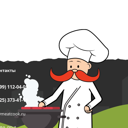
нтакты
99) 112-04-01
25) 373-41-11
@meatcook.ru
ва, пр-д