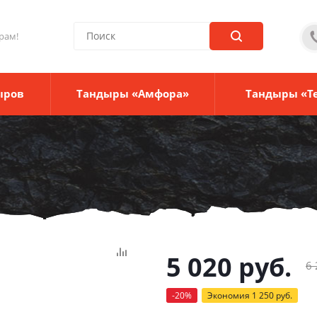
рам!
ыров
Тандыры «Амфора»
Тандыры «Т
5 020
руб.
6 
-
20
%
Экономия
1 250
руб.