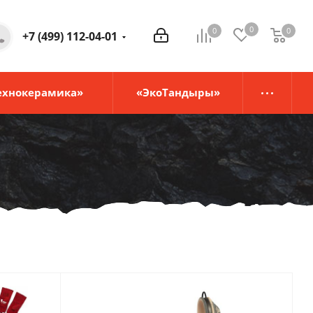
0
0
0
0
+7 (499) 112-04-01
ехнокерамика»
«ЭкоТандыры»