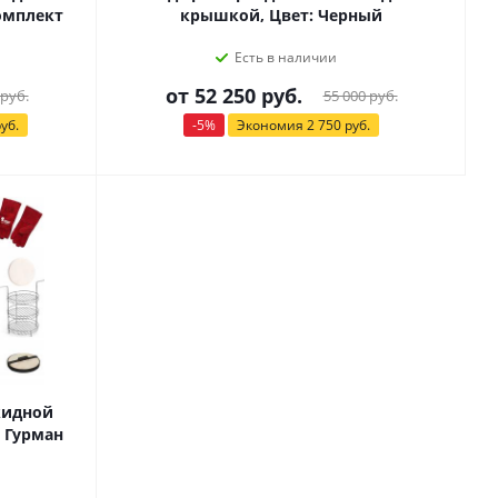
омплект
крышкой, Цвет: Черный
Есть в наличии
от
52 250 руб.
 руб.
55 000 руб.
уб.
-5%
Экономия
2 750 руб.
кидной
 Гурман