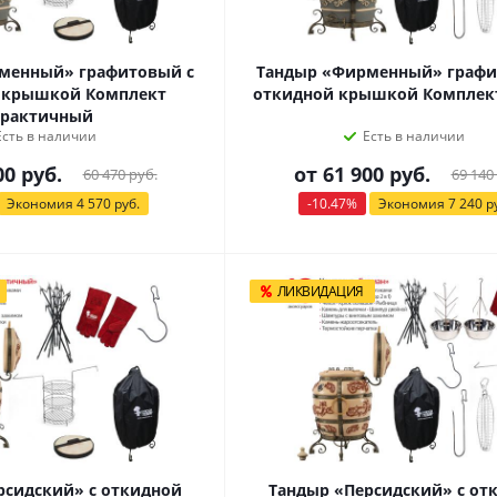
менный» графитовый с
Тандыр «Фирменный» графи
 крышкой Комплект
откидной крышкой Комплек
рактичный
Есть в наличии
Есть в наличии
00 руб.
от
61 900 руб.
60 470 руб.
69 140
Экономия
4 570 руб.
-10.47%
Экономия
7 240 р
ЛИКВИДАЦИЯ
рсидский» с откидной
Тандыр «Персидский» с от