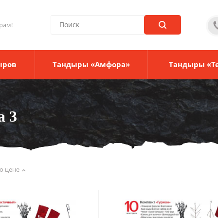
рам!
ыров
Тандыры «Амфора»
Тандыры «Т
а 3
о цене