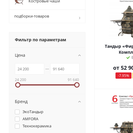
Костровые чаши
подборки-товаров
Фильтр по параметрам
Тандыр «Фи
Компл
Цена
от
52 9
-7.95%
24 200
91 640
Бренд
ЭкоТандыр
AMFORA
Технокерамика