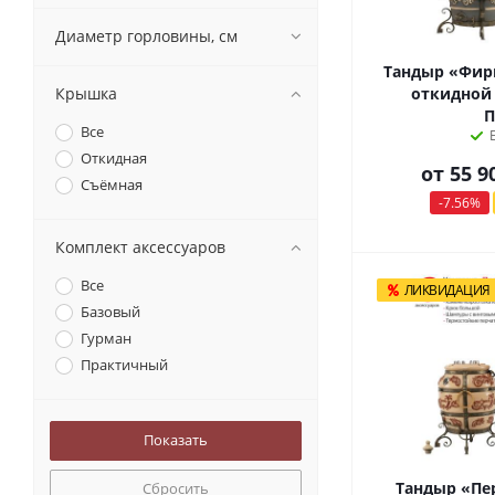
Диаметр горловины, см
Тандыр «Фир
Крышка
откидной
П
Все
Откидная
от
55 9
Съёмная
-7.56%
Комплект аксессуаров
Все
ЛИКВИДАЦИЯ
Базовый
Гурман
Практичный
Тандыр «Пе
Сбросить