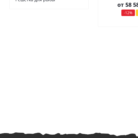
от
58 5
-12%