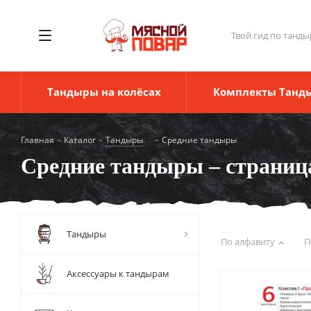
Твой гид по танды
Тандыры на колёсах
Комплекты Танд
Главная
-
Каталог
-
Тандыры
-
Средние тандыры
Средние тандыры – страниц
Тандыры
По алфавиту
П
Аксессуары к тандырам