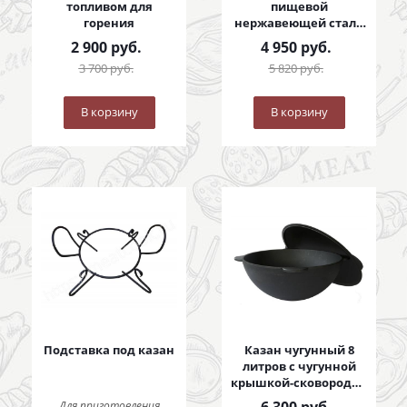
топливом для
пищевой
горения
нержавеющей стали
с коваными ручками
2 900
руб.
4 950
руб.
3 700
руб.
5 820
руб.
В корзину
В корзину
Подставка под казан
Казан чугунный 8
литров с чугунной
крышкой-сковородой
8 литров
Для приготовления