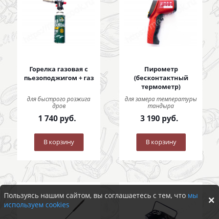
Горелка газовая с
Пирометр
пьезоподжигом + газ
(бесконтактный
термометр)
для быстрого розжига
для замера температуры
дров
тандыра
1 740
руб.
3 190
руб.
В корзину
В корзину
Пользуясь нашим сайтом, вы соглашаетесь с тем, что
мы
используем cookies