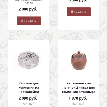
6 300
руб.
плова
2 000
руб.
В корзину
В корзину
Капсель для
Керамический
копчения из
чугунок 2 литра для
нержавейки
томления в тандыре
2 090
руб.
1 870
руб.
2 990
руб.
2 670
руб.