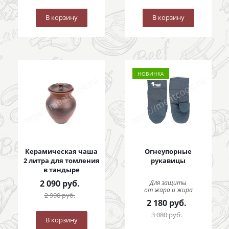
В корзину
В корзину
НОВИНКА
Керамическая чаша
Огнеупорные
2 литра для томления
рукавицы
в тандыре
2 090
руб.
Для защиты
от жара и жира
2 990
руб.
2 180
руб.
3 080
руб.
В корзину