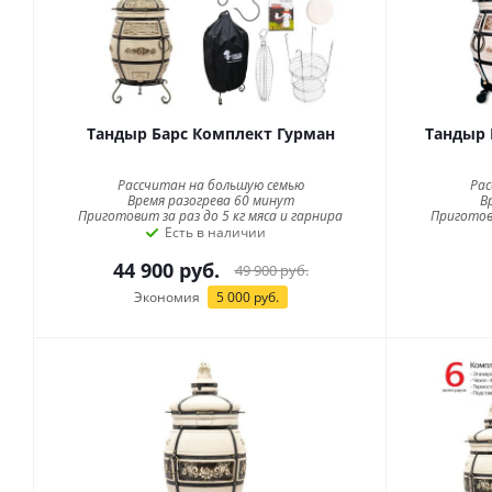
Тандыр Барс Комплект Гурман
Тандыр 
Рассчитан на большую семью
Рас
Время разогрева 60 минут
В
Приготовит за раз до 5 кг мяса и гарнира
Приготови
Есть в наличии
44 900
руб.
49 900
руб.
Экономия
5 000
руб.