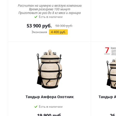
Рассчитан на шумную и весёлую компанию
Время разогрева 100 минут
Приготовит за раз до 8 кг мяса и гарнира
Есть в наличии
53 900
руб.
58 300
руб.
Экономия
4 400
руб.
Тандыр Амфора Охотник
Тандыр 
Есть в наличии
19 900
руб.
26