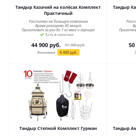
Тандыр Казачий на колёсах Комплект
Тандыр Ка
Практичный
Рассчитан на большую компанию
Расс
Время разогрева 90 минут
В
Приготовит за раз до 7 кг мяса и гарнира
Приготови
Есть в наличии
44 900
руб.
50
51 300
руб.
Экономия
6 400
руб.
Тандыр Степной Комплект Гурман
Тандыр А