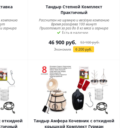
ставка
Тандыр Степной Комплект
Практичный
ю компанию
Рассчитан на шумную и весёлую компанию
нут
Время разогрева 100 минут
 и гарнира
Приготовит за раз до 8 кг мяса и гарнира
Есть в наличии
46 900
руб.
53 100
руб.
Экономия
6 200
руб.
с откидной
Тандыр Амфора Кочевник с откидной
ктичный
крышкой Комплект Гурман