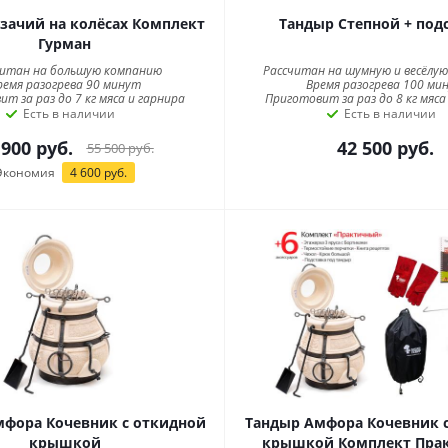
зачий на колёсах Комплект
Тандыр Степной + под
Гурман
читан на большую компанию
Рассчитан на шумную и весёлу
ремя разогрева 90 минут
Время разогрева 100 ми
т за раз до 7 кг мяса и гарнира
Приготовит за раз до 8 кг мяса
Есть в наличии
Есть в наличии
 900
руб.
42 500
руб.
55 500
руб.
Экономия
4 600
руб.
мфора Кочевник с откидной
Тандыр Амфора Кочевник 
крышкой
крышкой Комплект Пра