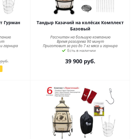
т Гурман
Тандыр Казачий на колёсах Комплект
Базовый
мпанию
Рассчитан на большую компанию
нут
Время разогрева 90 минут
 и гарнира
Приготовит за раз до 7 кг мяса и гарнира
Есть в наличии
39 900
руб.
руб.