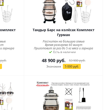
Комплект
Тандыр Барс на колёсах Комплект
Гурман
емью
Рассчитан на большую семью
нут
Время разогрева 60 минут
 и гарнира
Приготовит за раз до 5 кг мяса и гарнира
Есть в наличии
48 900
руб.
руб.
53 900
руб.
Экономия
5 000
руб.