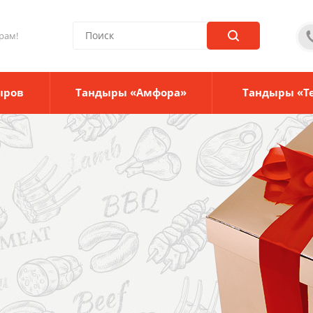
рам!
ыров
Тандыры «Амфора»
Тандыры «Т