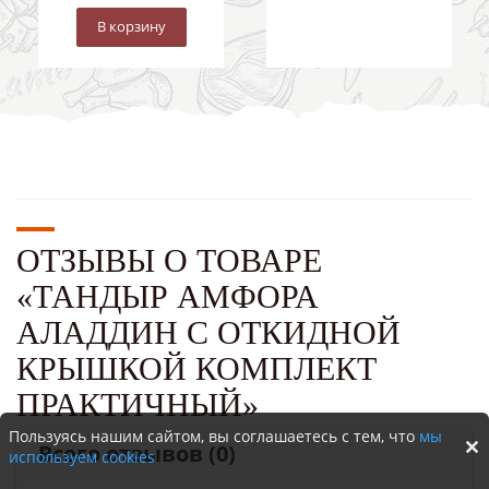
В корзину
ОТЗЫВЫ О ТОВАРЕ
«ТАНДЫР АМФОРА
АЛАДДИН С ОТКИДНОЙ
КРЫШКОЙ КОМПЛЕКТ
ПРАКТИЧНЫЙ»
Пользуясь нашим сайтом, вы соглашаетесь с тем, что
мы
Всего отзывов
(0)
используем cookies