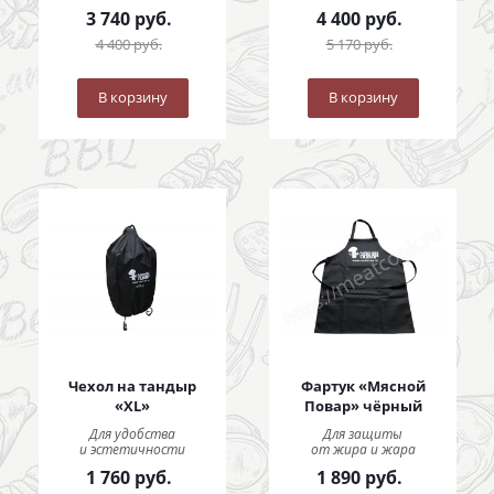
3 740
руб.
4 400
руб.
4 400
руб.
5 170
руб.
В корзину
В корзину
Чехол на тандыр
Фартук «Мясной
«XL»
Повар» чёрный
Для удобства
Для защиты
и эстетичности
от жира и жара
1 760
руб.
1 890
руб.