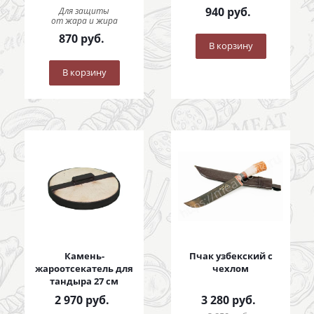
940
руб.
Для защиты
от жара и жира
870
руб.
В корзину
В корзину
Камень-
Пчак узбекский с
жароотсекатель для
чехлом
тандыра 27 см
2 970
руб.
3 280
руб.