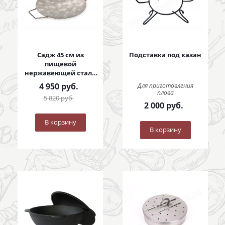
Садж 45 см из
Подставка под казан
пищевой
нержавеющей стали
с коваными ручками
4 950
руб.
Для приготовления
плова
5 820
руб.
2 000
руб.
В корзину
В корзину