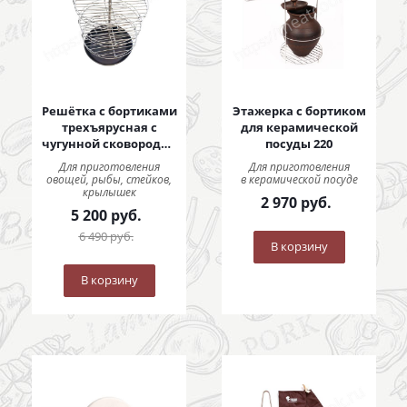
Решётка с бортиками
Этажерка с бортиком
трехъярусная с
для керамической
чугунной сковородой
посуды 220
290 мм
Для приготовления
Для приготовления
овощей, рыбы, стейков,
в керамической посуде
крылышек
2 970
руб.
5 200
руб.
6 490
руб.
В корзину
В корзину