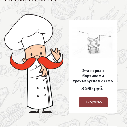
Этажерка с
бортиками
трехъярусная 280 мм
3 590
руб.
В корзину