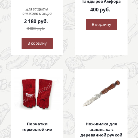
тандыров Амфора
400
руб.
Для защиты
от жара и жира
2 180
руб.
В корзину
3 080
руб.
В корзину
Перчатки
Нож-вилка для
термостойкие
шашлыка с
деревянной ручкой