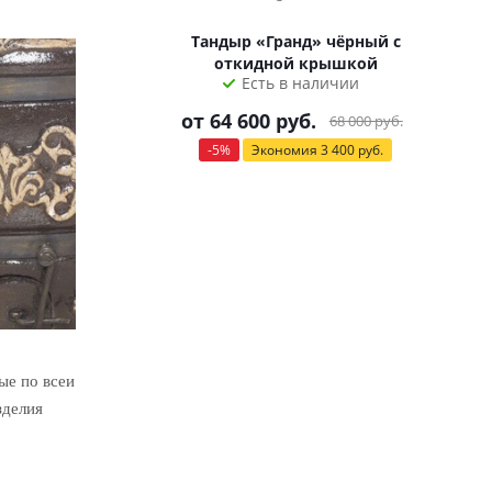
Тандыр «Гранд» чёрный с
откидной крышкой
Есть в наличии
от
64 600 руб.
68 000 руб.
-5%
Экономия
3 400 руб.
ые по всеи
зделия