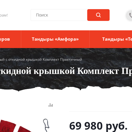
рам!
ыров
Тандыры «Амфора»
Тандыры «Т
ный с откидной крышкой Комплект Практичный
откидной крышкой Комплект 
69 980
руб.