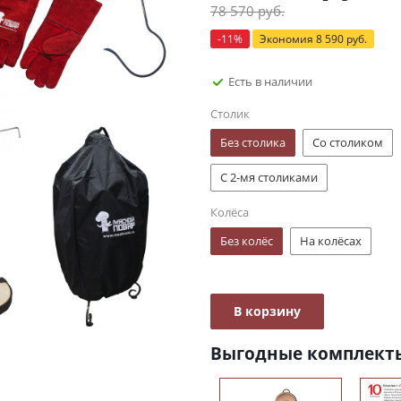
78 570
руб.
-
11
%
Экономия
8 590
руб.
Есть в наличии
Столик
Без столика
Со столиком
С 2-мя столиками
Колёса
Без колёс
На колёсах
В корзину
Выгодные комплект