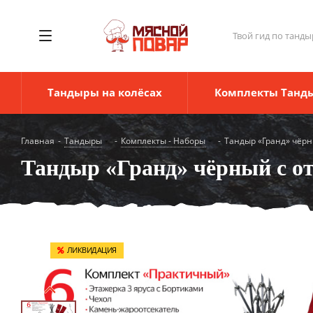
Твой гид по танды
Тандыры на колёсах
Комплекты Танд
Главная
-
Тандыры
-
Комплекты - Наборы
-
Тандыр «Гранд» чёр
Тандыр «Гранд» чёрный с 
ЛИКВИДАЦИЯ