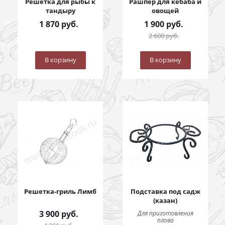
Решетка для рыбы к
Рашпер для кебаба и
тандыру
овощей
1 870
руб.
1 900
руб.
2 600
руб.
В корзину
В корзину
Решетка-гриль Лимб
Подставка под садж
(казан)
3 900
руб.
Для приготовления
плова