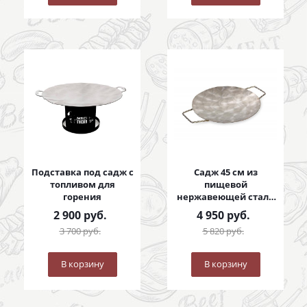
Подставка под садж с
Садж 45 см из
топливом для
пищевой
горения
нержавеющей стали
с коваными ручками
2 900
руб.
4 950
руб.
3 700
руб.
5 820
руб.
В корзину
В корзину