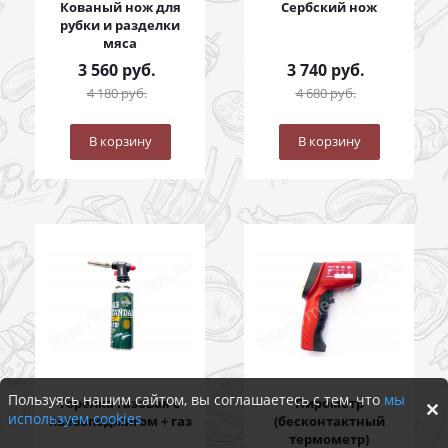
Кованый нож для
Сербский нож
рубки и разделки
мяса
3 560
руб.
3 740
руб.
4 180
руб.
4 680
руб.
В корзину
В корзину
Пользуясь нашим сайтом, вы соглашаетесь с тем, что
мы
Горелка газовая с
Пирометр
используем cookies
пьезоподжигом + газ
(бесконтактный
термометр)