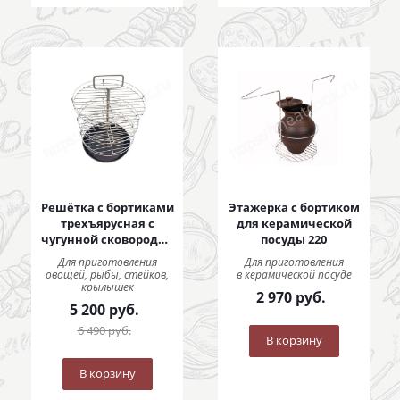
Решётка с бортиками
Этажерка с бортиком
трехъярусная с
для керамической
чугунной сковородой
посуды 220
290 мм
Для приготовления
Для приготовления
овощей, рыбы, стейков,
в керамической посуде
крылышек
2 970
руб.
5 200
руб.
6 490
руб.
В корзину
В корзину