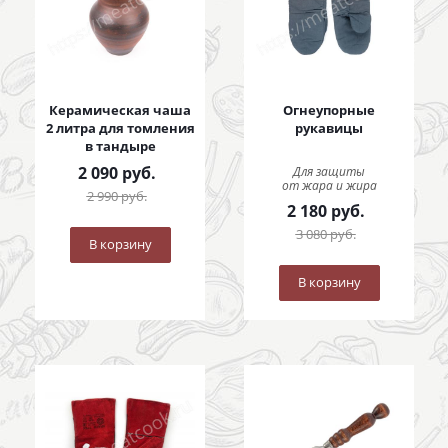
Керамическая чаша
Огнеупорные
2 литра для томления
рукавицы
в тандыре
2 090
руб.
Для защиты
от жара и жира
2 990
руб.
2 180
руб.
3 080
руб.
В корзину
В корзину