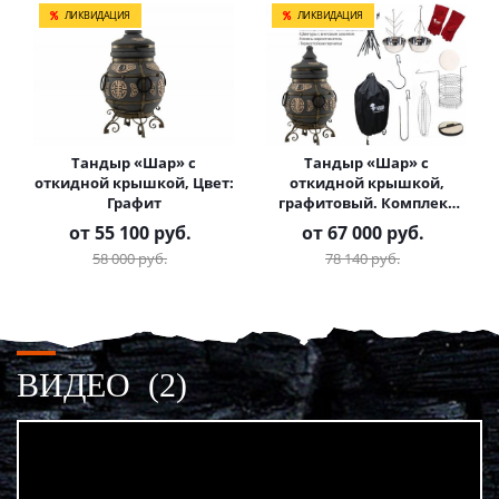
ЛИКВИДАЦИЯ
ЛИКВИДАЦИЯ
Тандыр «Шар» с
Тандыр «Шар» с
откидной крышкой, Цвет:
откидной крышкой,
Графит
графитовый. Комплект
Гурман
от
55 100 руб.
от
67 000 руб.
58 000 руб.
78 140 руб.
ВИДЕО
(2)