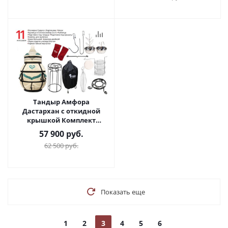
Тандыр Амфора
Дастархан с откидной
крышкой Комплект
Гурман
57 900
руб.
62 500
руб.
Показать еще
1
2
3
4
5
6