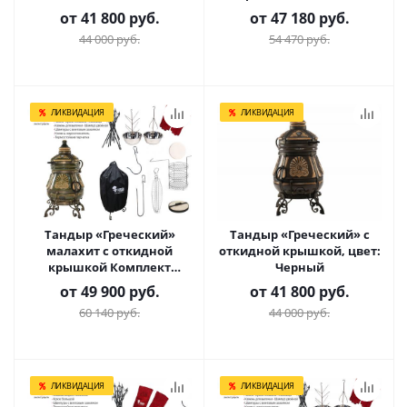
Практичный
от
41 800 руб.
от
47 180 руб.
44 000 руб.
54 470 руб.
ЛИКВИДАЦИЯ
ЛИКВИДАЦИЯ
Тандыр «Греческий»
Тандыр «Греческий» с
малахит с откидной
откидной крышкой, цвет:
крышкой Комплект
Черный
Гурман
от
49 900 руб.
от
41 800 руб.
60 140 руб.
44 000 руб.
ЛИКВИДАЦИЯ
ЛИКВИДАЦИЯ