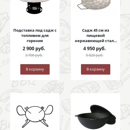
Подставка под садж с
Садж 45 см из
топливом для
пищевой
горения
нержавеющей стали
с коваными ручками
2 900
руб.
4 950
руб.
3 700
руб.
5 820
руб.
В корзину
В корзину