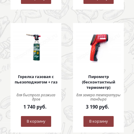
Горелка газовая с
Пирометр
пьезоподжигом + газ
(бесконтактный
термометр)
для быстрого розжига
для замера температуры
дров
тандыра
1 740
руб.
3 190
руб.
В корзину
В корзину