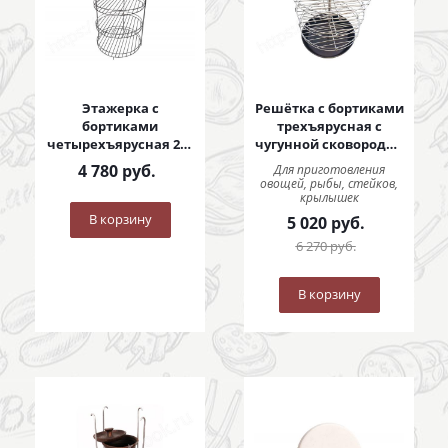
Этажерка с
Решётка с бортиками
бортиками
трехъярусная с
четырехъярусная 280
чугунной сковородой
мм
250 мм
4 780
руб.
Для приготовления
овощей, рыбы, стейков,
крылышек
В корзину
5 020
руб.
6 270
руб.
В корзину