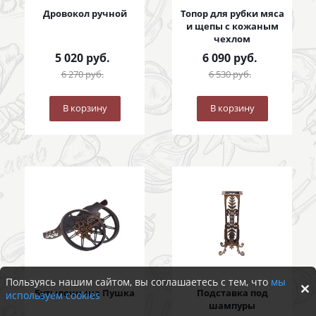
Дровокол ручной
Топор для рубки мяса
и щепы с кожаным
чехлом
5 020
руб.
6 090
руб.
6 270
руб.
6 530
руб.
В корзину
В корзину
Пользуясь нашим сайтом, вы соглашаетесь с тем, что
мы
Бутылочница Пушка
Подставка под
используем cookies
шампуры