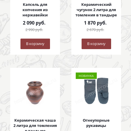
Капсель для
Керамический
копчения из
чугунок 2 литра для
нержавейки
томления в тандыре
2 090
руб.
1 870
руб.
2 990
руб.
2 670
руб.
В корзину
В корзину
НОВИНКА
Керамическая чаша
Огнеупорные
2 литра для томления
рукавицы
в тандыре