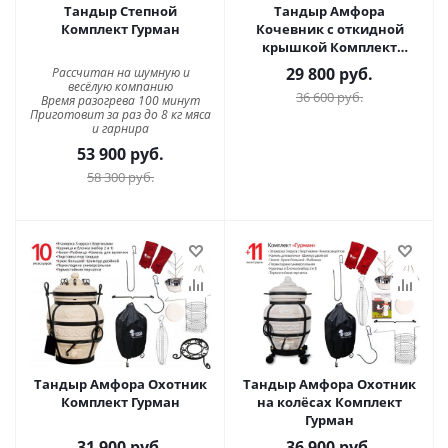
Тандыр Степной
Тандыр Амфора
Комплект Гурман
Кочевник с откидной
крышкой Комплект
Гурман
29 800
руб.
Рассчитан на шумную и
весёлую компанию
36 600
руб.
Время разогрева 100 минут
Приготовит за раз до 8 кг мяса
и гарнира
53 900
руб.
58 300
руб.
Тандыр Амфора Охотник
Тандыр Амфора Охотник
Комплект Гурман
на колёсах Комплект
Гурман
31 900
руб.
36 900
руб.