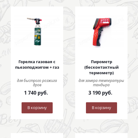
Горелка газовая с
Пирометр
пьезоподжигом + газ
(бесконтактный
термометр)
для быстрого розжига
для замера температуры
дров
тандыра
1 740
руб.
3 190
руб.
В корзину
В корзину