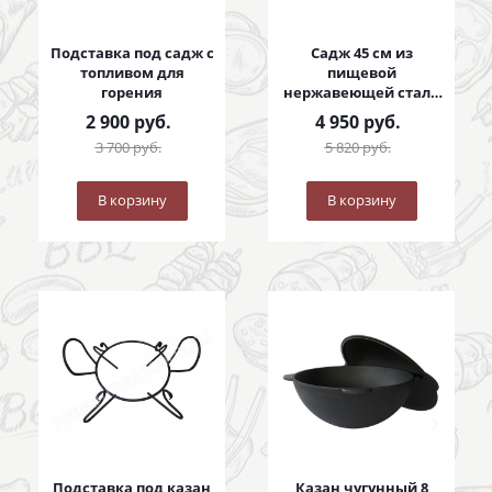
Подставка под садж с
Садж 45 см из
топливом для
пищевой
горения
нержавеющей стали
с коваными ручками
2 900
руб.
4 950
руб.
3 700
руб.
5 820
руб.
В корзину
В корзину
Подставка под казан
Казан чугунный 8