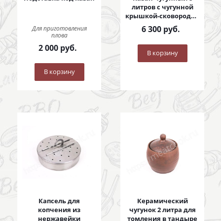
литров с чугунной
крышкой-сковородой
8 литров
6 300
руб.
Для приготовления
плова
2 000
руб.
В корзину
В корзину
Капсель для
Керамический
копчения из
чугунок 2 литра для
нержавейки
томления в тандыре