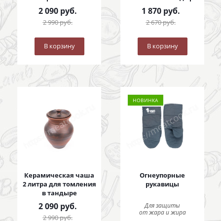
2 090
руб.
1 870
руб.
2 990
руб.
2 670
руб.
В корзину
В корзину
НОВИНКА
Керамическая чаша
Огнеупорные
2 литра для томления
рукавицы
в тандыре
2 090
руб.
Для защиты
от жара и жира
2 990
руб.