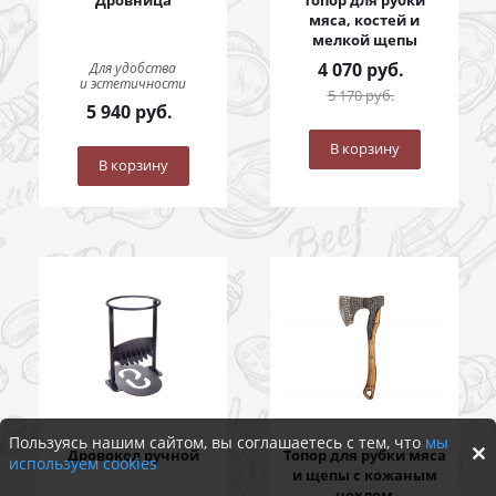
Дровница
Топор для рубки
мяса, костей и
мелкой щепы
4 070
руб.
Для удобства
и эстетичности
5 170
руб.
5 940
руб.
В корзину
В корзину
Пользуясь нашим сайтом, вы соглашаетесь с тем, что
мы
Дровокол ручной
Топор для рубки мяса
используем cookies
и щепы с кожаным
чехлом