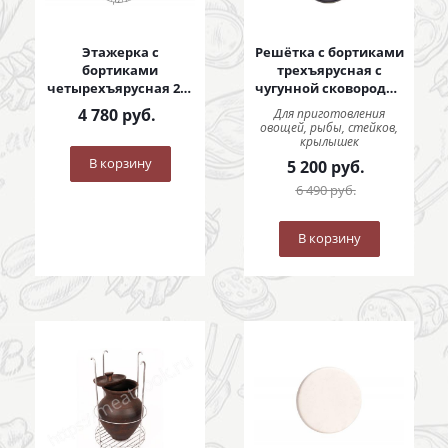
Этажерка с
Решётка с бортиками
бортиками
трехъярусная с
четырехъярусная 280
чугунной сковородой
мм
290 мм
4 780
руб.
Для приготовления
овощей, рыбы, стейков,
крылышек
В корзину
5 200
руб.
6 490
руб.
В корзину