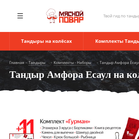
Твой гид по танды
Тандыры на колёсах
Комплекты Танд
Главная
-
Тандыры
-
Комплекты - Наборы
-
Тандыр Амфора Есаул
Тандыр Амфора Есаул на ко