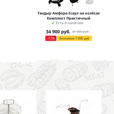
Тандыр Амфора Есаул на колёсах
Комплект Практичный
Есть в наличии
34 900
руб.
41 900
руб.
-
17
%
Экономия
7 000
руб.