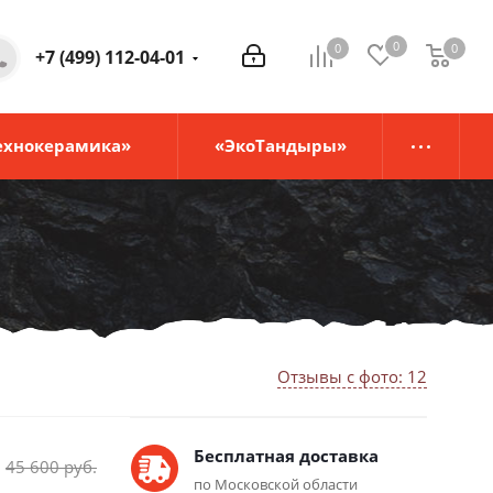
0
0
0
0
+7 (499) 112-04-01
ехнокерамика»
«ЭкоТандыры»
Отзывы с фото: 12
Бесплатная доставка
45 600
руб.
по Московской области