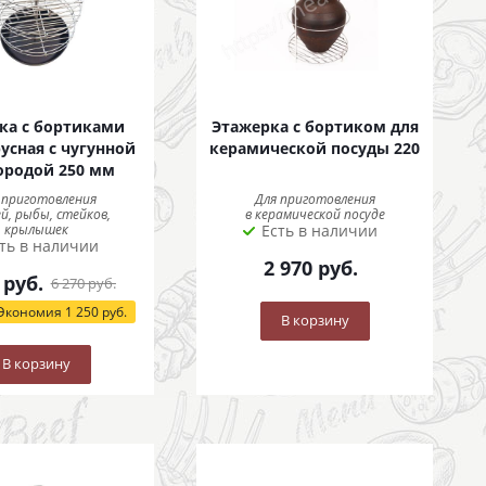
ка с бортиками
Этажерка с бортиком для
усная с чугунной
керамической посуды 220
ородой 250 мм
 приготовления
Для приготовления
й, рыбы, стейков,
в керамической посуде
крылышек
Есть в наличии
ть в наличии
2 970
руб.
руб.
6 270
руб.
Экономия
1 250
руб.
В корзину
В корзину