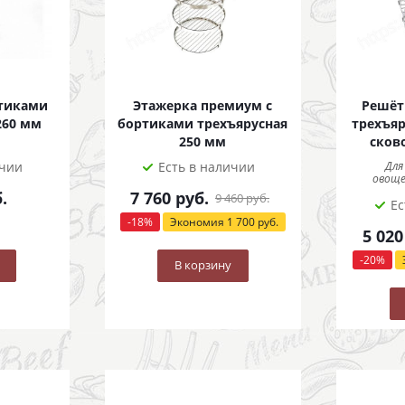
ртиками
Этажерка премиум с
Решёт
260 мм
бортиками трехъярусная
трехъяр
250 мм
сков
ичии
Есть в наличии
Для
овоще
.
7 760
руб.
9 460
руб.
Ес
-
18
%
Экономия
1 700
руб.
5 020
-
20
%
В корзину