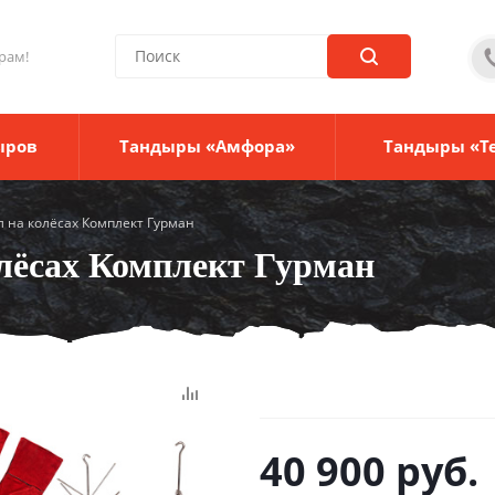
рам!
ыров
Тандыры «Амфора»
Тандыры «Т
 на колёсах Комплект Гурман
лёсах Комплект Гурман
40 900
руб.