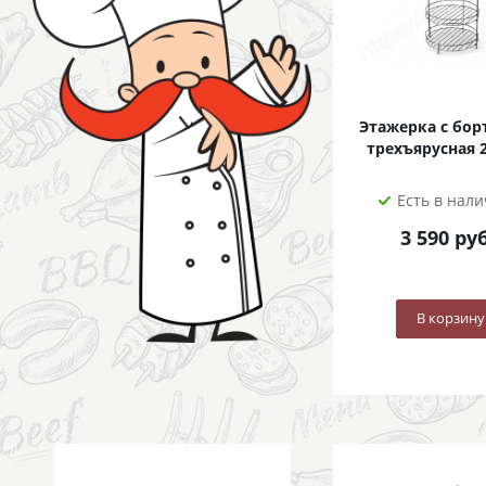
Этажерка с бо
трехъярусная 
Есть в нал
3 590
руб
В корзину