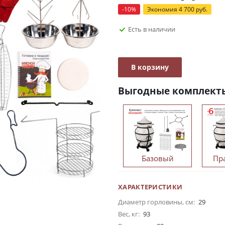
-
10
%
Экономия
4 700
руб.
Есть в наличии
В корзину
Выгодные комплект
Базовый
Пр
ХАРАКТЕРИСТИКИ
Диаметр горловины, см:
29
Вес, кг:
93