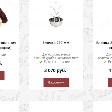
товления
Ёлочка 260 мм
Ёлочка 
зиции)
с
ичии
Для приготовления
Для
овощей, грибов, кускового мяса
овощей, г
Есть в наличии
Ес
.
3 070
руб.
4
В корзину