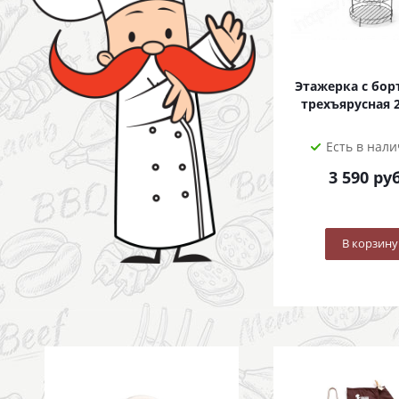
Этажерка с бо
трехъярусная 
Есть в нал
3 590
руб
В корзину