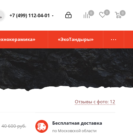
0
0
0
0
+7 (499) 112-04-01
ехнокерамика»
«ЭкоТандыры»
Отзывы с фото: 12
Бесплатная доставка
40 600
руб.
по Московской области