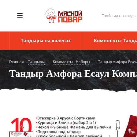
Твой гид по танды
Тандыры на колёсах
Комплекты Танд
Главная
-
Тандыры
-
Комплекты - Наборы
-
Тандыр Амфора Есау
Тандыр Амфора Есаул Комп