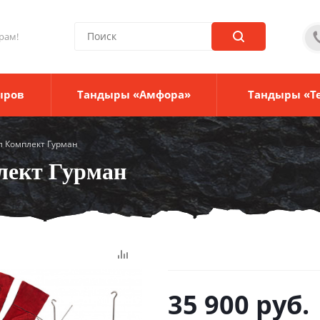
рам!
ыров
Тандыры «Амфора»
Тандыры «Т
л Комплект Гурман
лект Гурман
35 900
руб.