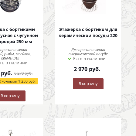
ка с бортиками
Этажерка с бортиком для
усная с чугунной
керамической посуды 220
ородой 250 мм
 приготовления
Для приготовления
й, рыбы, стейков,
в керамической посуде
крылышек
Есть в наличии
ть в наличии
2 970
руб.
руб.
6 270
руб.
Экономия
1 250
руб.
В корзину
В корзину