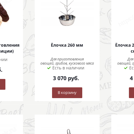
товления
Ёлочка 260 мм
Ёлочка 
зиции)
с
ичии
Для приготовления
Для
овощей, грибов, кускового мяса
овощей, г
Есть в наличии
Ес
.
3 070
руб.
4
В корзину