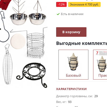
-
12
%
Экономия
4 700
руб.
Есть в наличии
В корзину
Выгодные комплект
Базовый
Пра
ХАРАКТЕРИСТИКИ
Диаметр горловины, см:
29
Вес, кг:
93