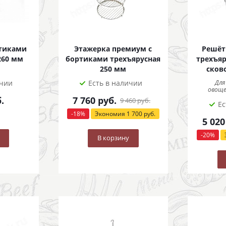
ртиками
Этажерка премиум с
Решёт
260 мм
бортиками трехъярусная
трехъяр
250 мм
сков
ичии
Есть в наличии
Для
овоще
.
7 760
руб.
9 460
руб.
Ес
-
18
%
Экономия
1 700
руб.
5 020
-
20
%
В корзину