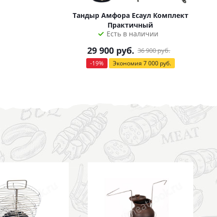
Тандыр Амфора Есаул Комплект
Практичный
Есть в наличии
29 900
руб.
36 900
руб.
-
19
%
Экономия
7 000
руб.