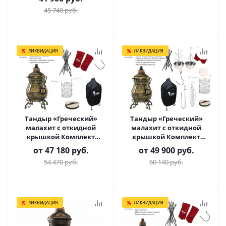
45 740
руб.
ЛИКВИДАЦИЯ
ЛИКВИДАЦИЯ
Тандыр «Греческий»
Тандыр «Греческий»
малахит с откидной
малахит с откидной
крышкой Комплект
крышкой Комплект
Практичный
Гурман
от
47 180 руб.
от
49 900 руб.
54 470 руб.
60 140 руб.
ЛИКВИДАЦИЯ
ЛИКВИДАЦИЯ