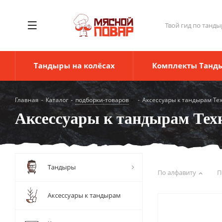
Твой гид по танды
Тандыры на колёсах
Комплекты Танд
Главная
-
Каталог
-
подборки-товаров
-
Аксессуары к тандырам Те
Аксессуары к тандырам Тех
Тандыры
По алфавиту
П
Аксессуары к тандырам