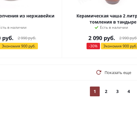
копчения из нержавейки
Керамическая чаша 2 литр
томления в тандыре
Есть в наличии
Есть в наличии
0
руб.
2 090
руб.
2 990
руб.
2 990
руб
Экономия
900
руб.
-
30
%
Экономия
900
руб.
Показать еще
1
2
3
4