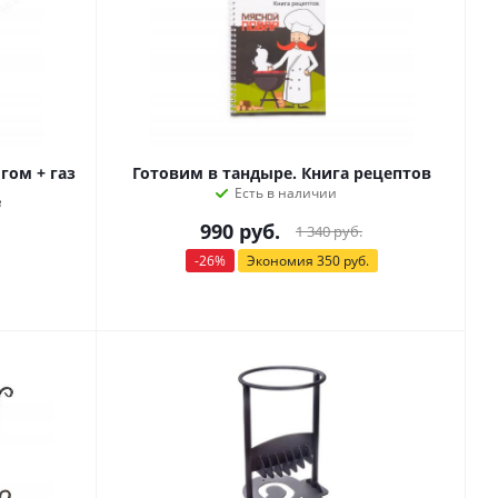
гом + газ
Готовим в тандыре. Книга рецептов
Есть в наличии
в
990
руб.
1 340
руб.
-
26
%
Экономия
350
руб.