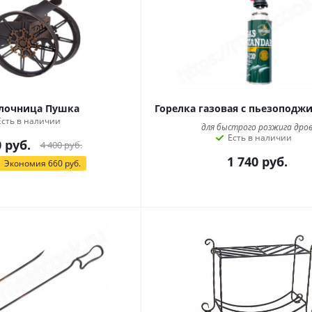
лочница Пушка
Горелка газовая с пьезоподжи
Есть в наличии
для быстрого розжига дро
Есть в наличии
0
руб.
4 400
руб.
1 740
руб.
Экономия
660
руб.