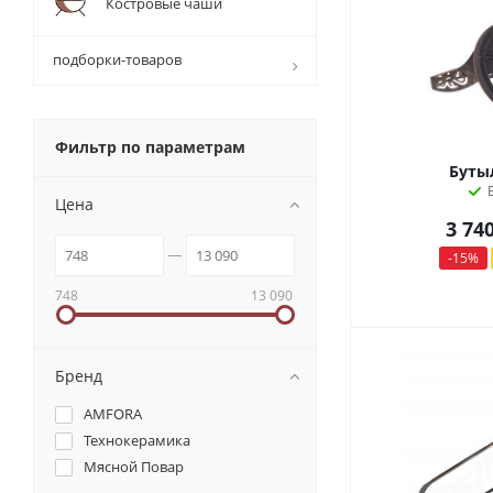
Костровые чаши
подборки-товаров
Фильтр по параметрам
Буты
Цена
3 74
-
15
%
748
13 090
Бренд
AMFORA
Технокерамика
Мясной Повар