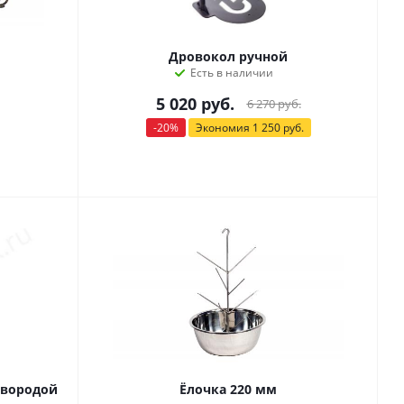
Дровокол ручной
Есть в наличии
5 020
руб.
6 270
руб.
-
20
%
Экономия
1 250
руб.
овородой
Ёлочка 220 мм