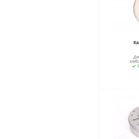
Ка
Дл
хлеб