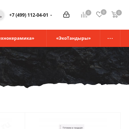
0
0
0
0
+7 (499) 112-04-01
ехнокерамика»
«ЭкоТандыры»