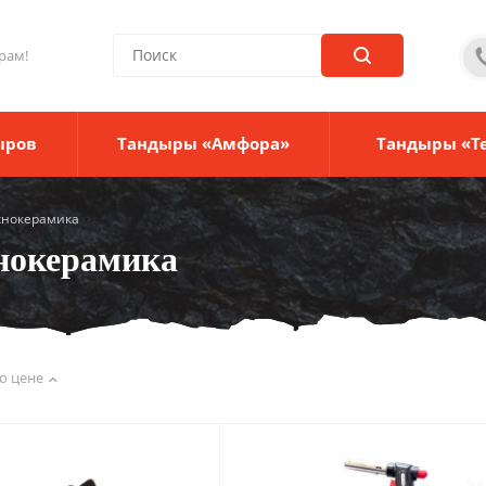
рам!
ыров
Тандыры «Амфора»
Тандыры «Т
хнокерамика
нокерамика
о цене