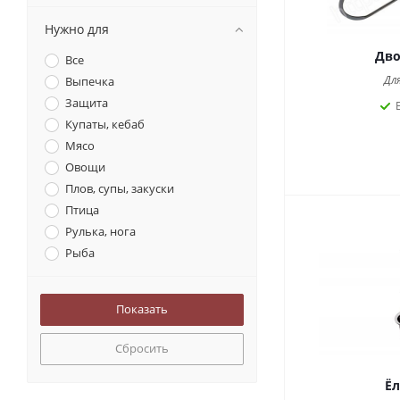
Нужно для
Дво
Все
Дл
Выпечка
Защита
Купаты, кебаб
Мясо
Овощи
Плов, супы, закуски
Птица
Рулька, нога
Рыба
Стейки
Удобство
Сбросить
Ёл