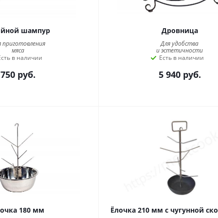
йной шампур
Дровница
я приготовления
Для удобства
мяса
и эстетичности
Есть в наличии
Есть в наличии
750
руб.
5 940
руб.
очка 180 мм
Ёлочка 210 мм с чугунной ск