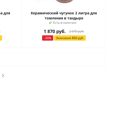
а для
Керамический чугунок 2 литра для
томления в тандыре
Есть в наличии
1 870
руб.
.
2 670
руб.
-
30
%
Экономия
800
руб.