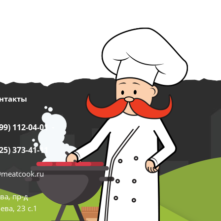
нтакты
99) 112-04-01
25) 373-41-11
@meatcook.ru
ва, пр-д
ва, 23 с.1