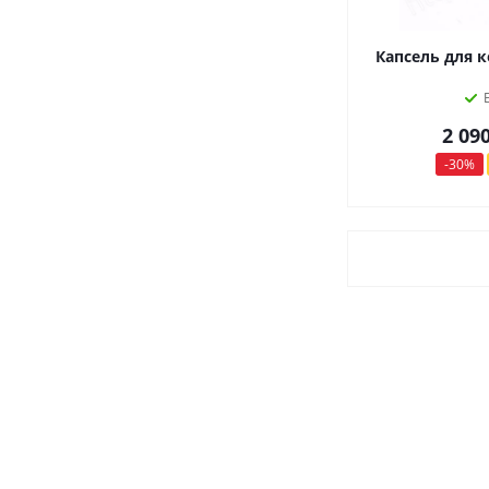
Капсель для 
2 09
-
30
%