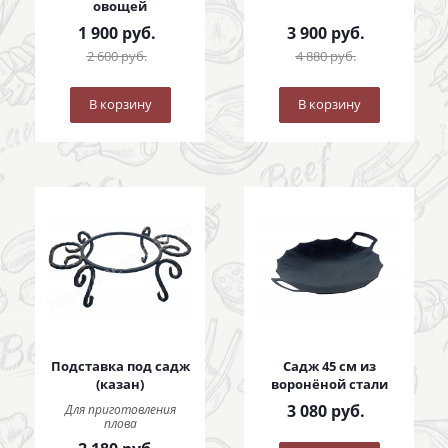
овощей
1 900
руб.
3 900
руб.
2 600
руб.
4 880
руб.
В корзину
В корзину
Подставка под садж
Садж 45 см из
(казан)
воронёной стали
3 080
руб.
Для приготовления
плова