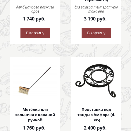
для быстрого розжига
для замера температуры
дров
тандыра
1 740
руб.
3 190
руб.
В корзину
В корзину
Метёлка для
Подставка под
зольника с кованой
тандыр Амфора (d-
ручкой
385)
1 760
руб.
2 400
руб.