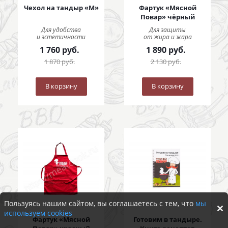
Чехол на тандыр «M»
Фартук «Мясной
Повар» чёрный
Для удобства
Для защиты
и эстетичности
от жира и жара
1 760
руб.
1 890
руб.
1 870
руб.
2 130
руб.
В корзину
В корзину
Пользуясь нашим сайтом, вы соглашаетесь с тем, что
мы
используем cookies
Фартук «Мясной
Готовим в тандыре.