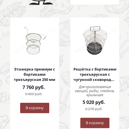
Этажерка премиум с
Решётка с бортиками
бортиками
трехъярусная с
трехъярусная 250 мм
чугунной сковородой
250 мм
7 760
руб.
Для приготовления
овощей, рыбы, стейков,
9 460
руб.
крылышек
5 020
руб.
В корзину
6 270
руб.
В корзину