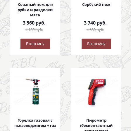
Кованый нож для
Сербский нож
рубки и разделки
мяса
3 560
руб.
3 740
руб.
4 180
руб.
4 680
руб.
В корзину
В корзину
Горелка газовая с
Пирометр
пьезоподжигом + газ
(бесконтактный
термометр)