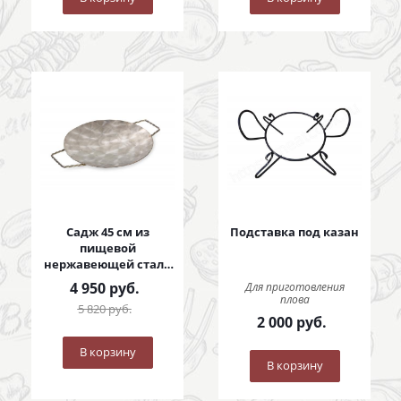
Садж 45 см из
Подставка под казан
пищевой
нержавеющей стали
с коваными ручками
4 950
руб.
Для приготовления
плова
5 820
руб.
2 000
руб.
В корзину
В корзину