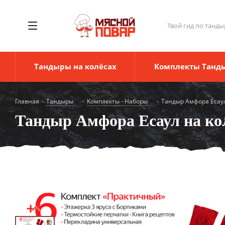
Твой гид по танды
Тандыры на колёсах
Комплекты Танд
Главная
-
Тандыры
-
Комплекты - Наборы
-
Тандыр Амфора Есау
Тандыр Амфора Есаул на к