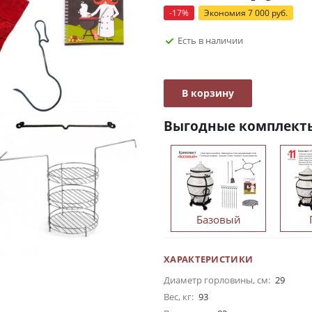
-
17
%
Экономия
7 000
руб.
Есть в наличии
В корзину
Выгодные комплект
Базовый
ХАРАКТЕРИСТИКИ
Диаметр горловины, см:
29
Вес, кг:
93