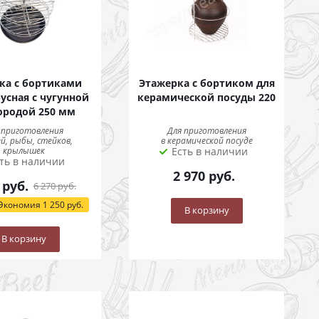
ка с бортиками
Этажерка с бортиком для
усная с чугунной
керамической посуды 220
ородой 250 мм
 приготовления
Для приготовления
й, рыбы, стейков,
в керамической посуде
крылышек
Есть в наличии
ть в наличии
2 970
руб.
руб.
6 270
руб.
Экономия
1 250
руб.
В корзину
В корзину