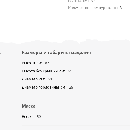
Высота, см:
82
Количество шампуров, шт:
8
х
Размеры и габариты изделия
Высота, см
82
Высота без крышки, см
61
Диаметр, см
54
Диаметр горловины, см
29
Масса
Вес, кг
93