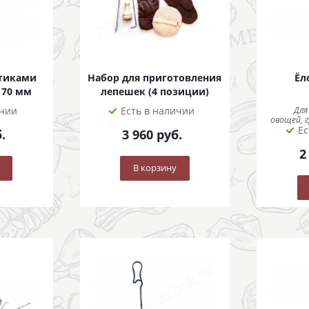
ртиками
Набор для приготовления
Ёл
170 мм
лепешек (4 позиции)
ичии
Есть в наличии
Для
овощей, г
Ес
.
3 960
руб.
2
В корзину