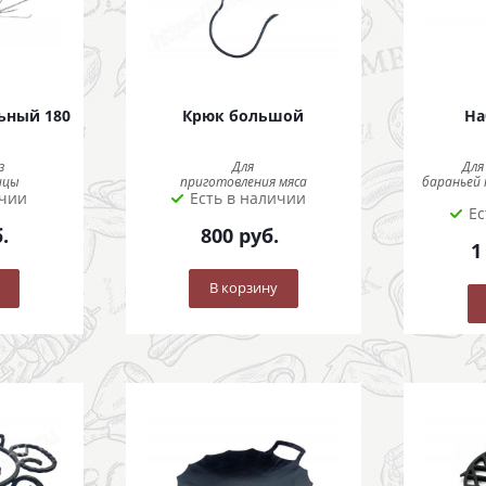
ьный 180
Крюк большой
На
з
Для
Для
ицы
приготовления мяса
бараньей 
ичии
Есть в наличии
Ес
.
800
руб.
1
В корзину