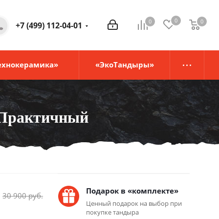
0
0
0
0
+7 (499) 112-04-01
ехнокерамика»
«ЭкоТандыры»
 Практичный
Подарок в «комплекте»
30 900
руб.
Ценный подарок на выбор при
покупке тандыра