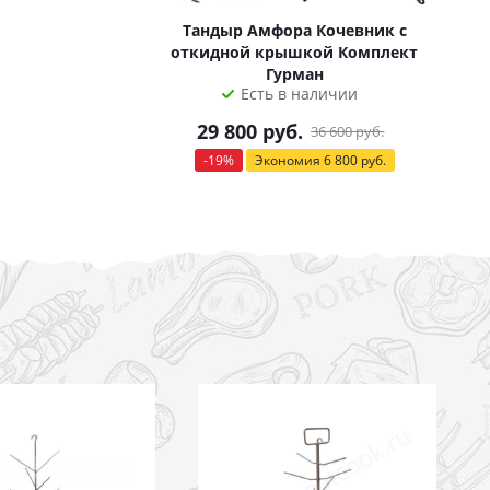
Тандыр Амфора Кочевник с
откидной крышкой Комплект
Гурман
Есть в наличии
29 800
руб.
36 600
руб.
-
19
%
Экономия
6 800
руб.