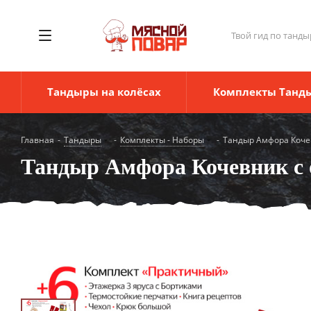
Твой гид по танды
Тандыры на колёсах
Комплекты Танд
Главная
-
Тандыры
-
Комплекты - Наборы
-
Тандыр Амфора Коче
Тандыр Амфора Кочевник с