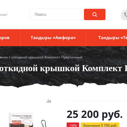
рам!
ыров
Тандыры «Амфора»
Тандыры «Т
вник с откидной крышкой Комплект Практичный
 откидной крышкой Комплект
25 200
руб.
-
18
%
Экономия
5 700
руб.