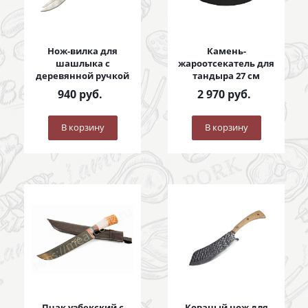
Нож-вилка для
Камень-
шашлыка с
жароотсекатель для
деревянной ручкой
тандыра 27 см
940
руб.
2 970
руб.
В корзину
В корзину
Пчак узбекский с
Кованый нож для