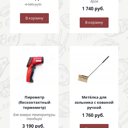
дров
4 680
руб.
1 740
руб.
В корзину
В корзину
Пирометр
Метёлка для
(бесконтактный
зольника с кованой
термометр)
ручкой
1 760
руб.
для замера температуры
тандыра
3 190
руб.