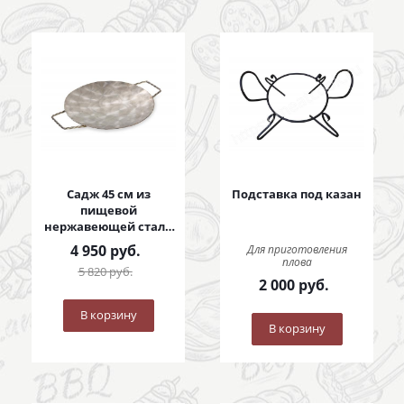
Садж 45 см из
Подставка под казан
пищевой
нержавеющей стали
с коваными ручками
4 950
руб.
Для приготовления
плова
5 820
руб.
2 000
руб.
В корзину
В корзину