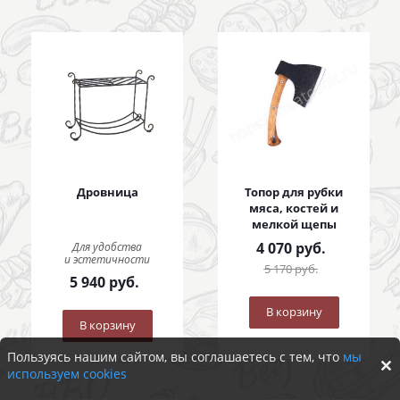
Дровница
Топор для рубки
мяса, костей и
мелкой щепы
4 070
руб.
Для удобства
и эстетичности
5 170
руб.
5 940
руб.
В корзину
В корзину
Пользуясь нашим сайтом, вы соглашаетесь с тем, что
мы
используем cookies