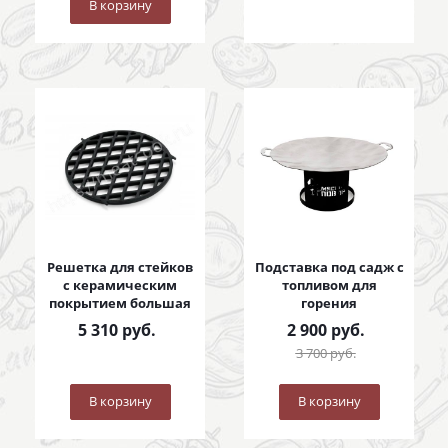
В корзину
Решетка для стейков
Подставка под садж с
с керамическим
топливом для
покрытием большая
горения
5 310
руб.
2 900
руб.
3 700
руб.
В корзину
В корзину