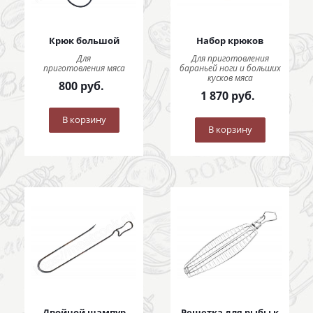
Крюк большой
Набор крюков
Для
Для приготовления
приготовления мяса
бараньей ноги и больших
кусков мяса
800
руб.
1 870
руб.
В корзину
В корзину
Двойной шампур
Решетка для рыбы к