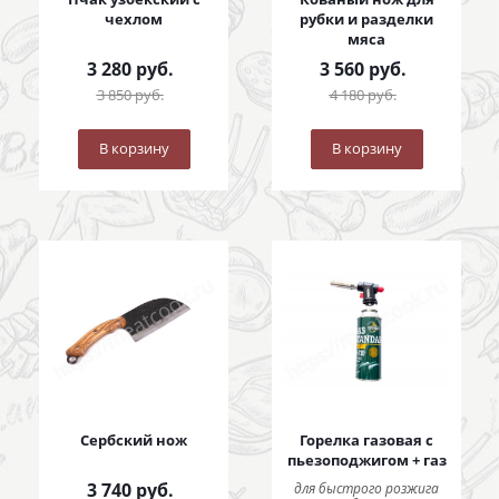
чехлом
рубки и разделки
мяса
3 280
руб.
3 560
руб.
3 850
руб.
4 180
руб.
В корзину
В корзину
Сербский нож
Горелка газовая с
пьезоподжигом + газ
3 740
руб.
для быстрого розжига