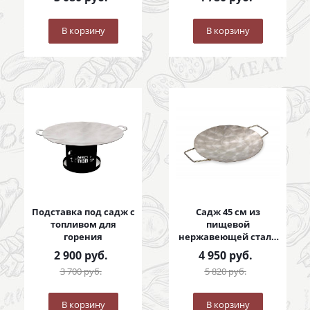
В корзину
В корзину
Подставка под садж с
Садж 45 см из
топливом для
пищевой
горения
нержавеющей стали
с коваными ручками
2 900
руб.
4 950
руб.
3 700
руб.
5 820
руб.
В корзину
В корзину