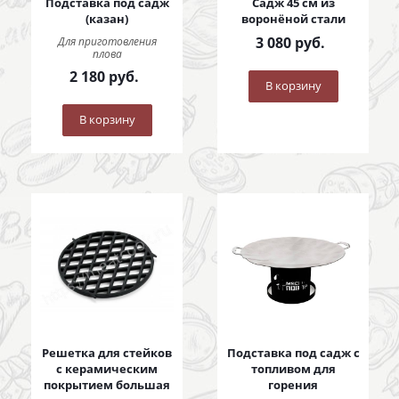
Подставка под садж
Садж 45 см из
(казан)
воронёной стали
3 080
руб.
Для приготовления
плова
2 180
руб.
В корзину
В корзину
Решетка для стейков
Подставка под садж с
с керамическим
топливом для
покрытием большая
горения