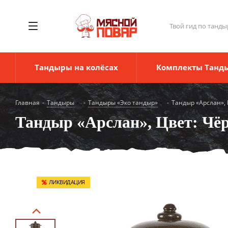
Твой гид по танды
Тандыры на колёсах
Комплекты Танд
Главная
-
Тандыры
-
Тандыры «Эко тандыр»
-
Тандыр «Арслан»,
Тандыр «Арслан», Цвет: Чё
ЛИКВИДАЦИЯ