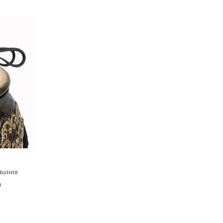
вания
)