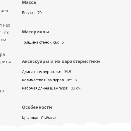
Масса
ыров
Вес, кг
70
л нас
Материалы
т что
том
Толщина стенок, см
5
ыра
Аксессуары и их характеристики
ариты,
Длина шампуров, см
39,5
Количество шампуров, шт
8
Рабочая длина шампура
33 см
то
Особенности
Крышка
Съёмная