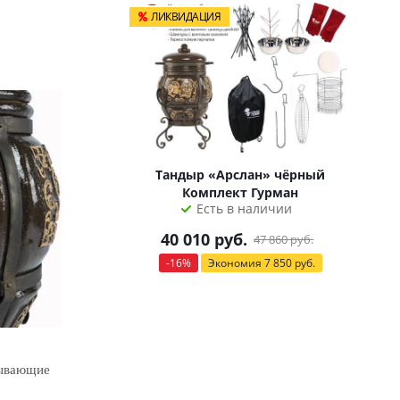
ЛИКВИДАЦИЯ
Тандыр «Арслан» чёрный
Комплект Гурман
Есть в наличии
40 010
руб.
47 860
руб.
-
16
%
Экономия
7 850
руб.
сывающие