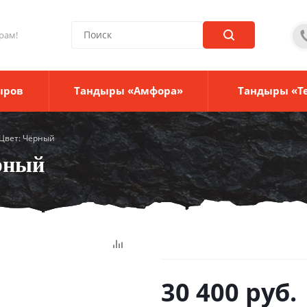
рам!
ыров
Тандыры «Амфора»
Тандыры «Т
 Цвет: Чёрный
рный
30 400
руб.