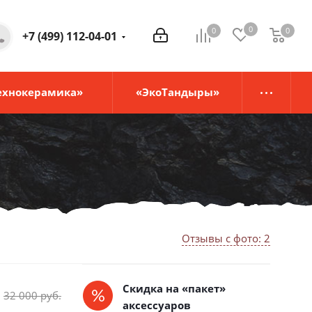
0
0
0
0
+7 (499) 112-04-01
ехнокерамика»
«ЭкоТандыры»
Отзывы с фото: 2
Скидка на «пакет»
32 000
руб.
аксессуаров