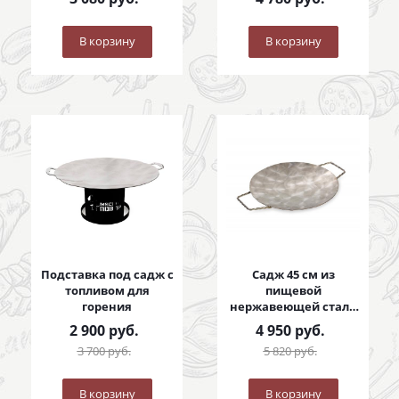
В корзину
В корзину
Подставка под садж с
Садж 45 см из
топливом для
пищевой
горения
нержавеющей стали
с коваными ручками
2 900
руб.
4 950
руб.
3 700
руб.
5 820
руб.
В корзину
В корзину