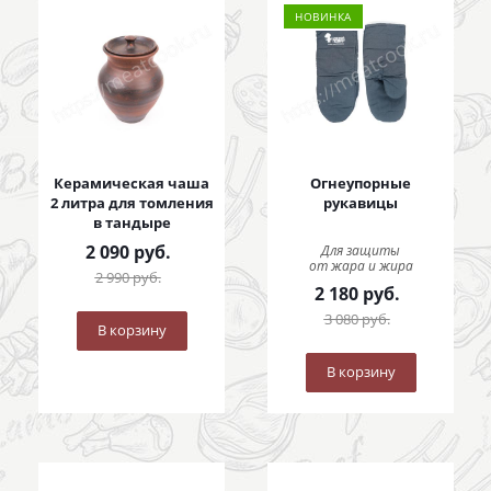
НОВИНКА
Керамическая чаша
Огнеупорные
2 литра для томления
рукавицы
в тандыре
2 090
руб.
Для защиты
от жара и жира
2 990
руб.
2 180
руб.
3 080
руб.
В корзину
В корзину