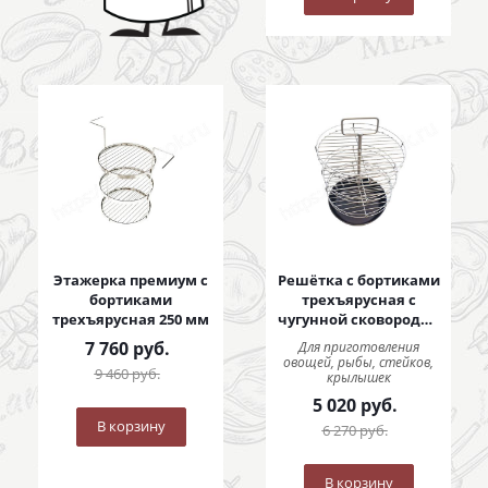
Этажерка премиум с
Решётка с бортиками
бортиками
трехъярусная с
трехъярусная 250 мм
чугунной сковородой
250 мм
7 760
руб.
Для приготовления
овощей, рыбы, стейков,
9 460
руб.
крылышек
5 020
руб.
В корзину
6 270
руб.
В корзину