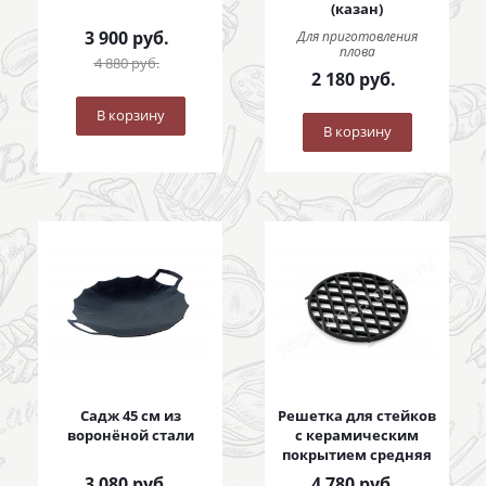
(казан)
3 900
руб.
Для приготовления
плова
4 880
руб.
2 180
руб.
В корзину
В корзину
Садж 45 см из
Решетка для стейков
воронёной стали
с керамическим
покрытием средняя
3 080
руб.
4 780
руб.