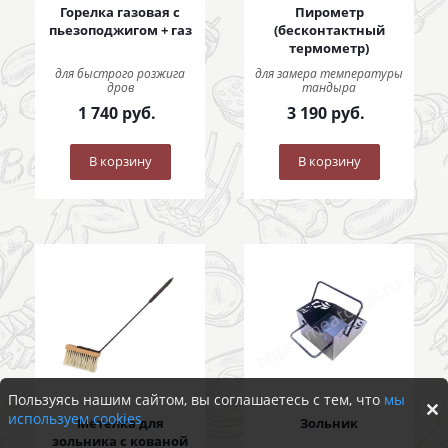
Горелка газовая с
Пирометр
пьезоподжигом + газ
(бесконтактный
термометр)
для быстрого розжига
для замера температуры
дров
тандыра
1 740
руб.
3 190
руб.
В корзину
В корзину
Пользуясь нашим сайтом, вы соглашаетесь с тем, что
мы
используем cookies
Метёлка для
Зольник
зольника с кованой