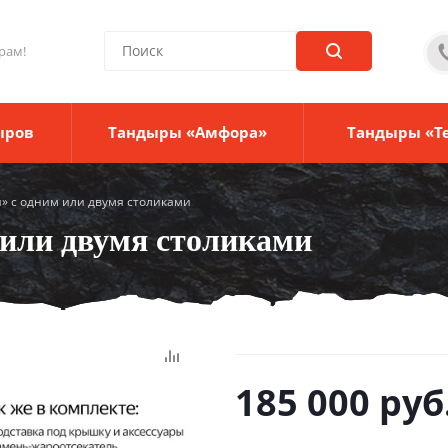
рам!
ыров
Тандыры «Амфора»
Тандыры «Т
» с одним или двумя столиками
 или двумя столиками
185 000
руб