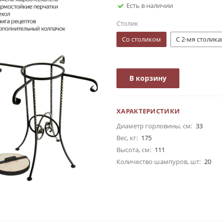
Есть в наличии
Столик
Со столиком
С 2-мя столик
В корзину
ХАРАКТЕРИСТИКИ
Диаметр горловины, см:
33
Вес, кг:
175
Высота, см:
111
Количество шампуров, шт:
20