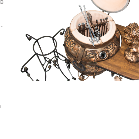
в
-
а