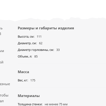
ль
Размеры и габариты изделия
В
Высота, см
111
Диаметр, см
62
Диаметр горловины, см
33
вым
Объем, л
85
ой
Масса
Вес, кг
175
разные
чтобы
Материалы
ал
Толщина стенки
не менее 75 мм