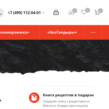
0
0
0
0
+7 (499) 112-04-01
ехнокерамика»
«ЭкоТандыры»
.
Книга рецептов в подарок
Подарим книгу с рецептами от
Мясного Повара при покупке