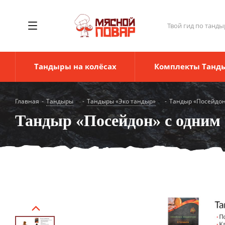
Твой гид по танды
Тандыры на колёсах
Комплекты Танд
Главная
-
Тандыры
-
Тандыры «Эко тандыр»
-
Тандыр «Посейдон
Тандыр «Посейдон» с одним