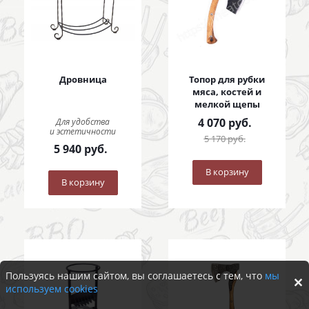
Дровница
Топор для рубки
мяса, костей и
мелкой щепы
4 070
руб.
Для удобства
и эстетичности
5 170
руб.
5 940
руб.
В корзину
В корзину
Пользуясь нашим сайтом, вы соглашаетесь с тем, что
мы
используем cookies