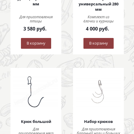
мм
универсальный 280
мм
Для приготовления
Комплект из
птицы
ёлочки и курницы
3 580
руб.
4 000
руб.
В корзину
В корзину
Крюк большой
Набор крюков
Для
Для приготовления
приготовления мяса
бараньей ноги и больших