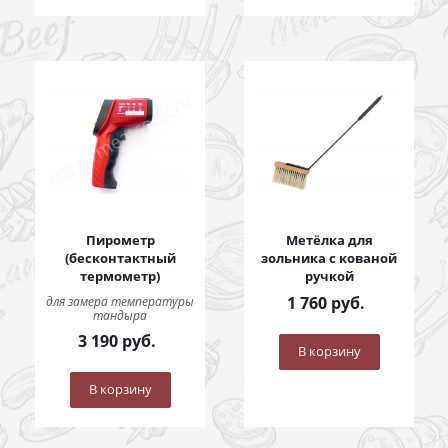
Пирометр
Метёлка для
(бесконтактный
зольника с кованой
термометр)
ручкой
1 760
руб.
для замера температуры
тандыра
3 190
руб.
В корзину
В корзину