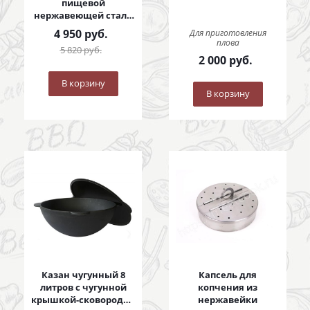
пищевой
нержавеющей стали
с коваными ручками
4 950
руб.
Для приготовления
плова
5 820
руб.
2 000
руб.
В корзину
В корзину
Казан чугунный 8
Капсель для
литров с чугунной
копчения из
крышкой-сковородой
нержавейки