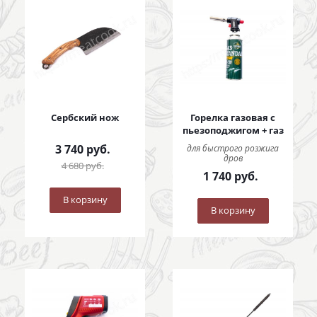
Сербский нож
Горелка газовая с
пьезоподжигом + газ
3 740
руб.
для быстрого розжига
дров
4 680
руб.
1 740
руб.
В корзину
В корзину