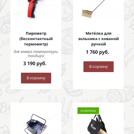
Пирометр
Метёлка для
(бесконтактный
зольника с кованой
термометр)
ручкой
1 760
руб.
для замера температуры
тандыра
3 190
руб.
В корзину
В корзину
НОВИНКА