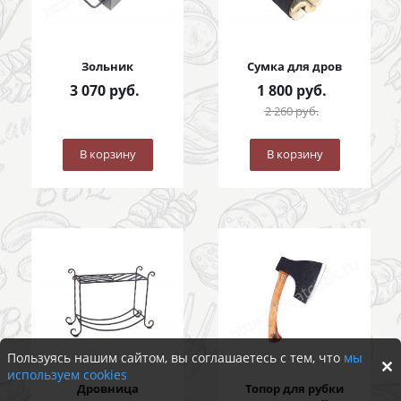
Зольник
Сумка для дров
3 070
руб.
1 800
руб.
2 260
руб.
В корзину
В корзину
Пользуясь нашим сайтом, вы соглашаетесь с тем, что
мы
используем cookies
Дровница
Топор для рубки