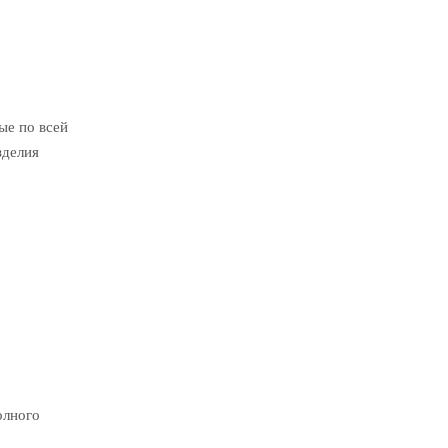
ые по всей
зделия
олного