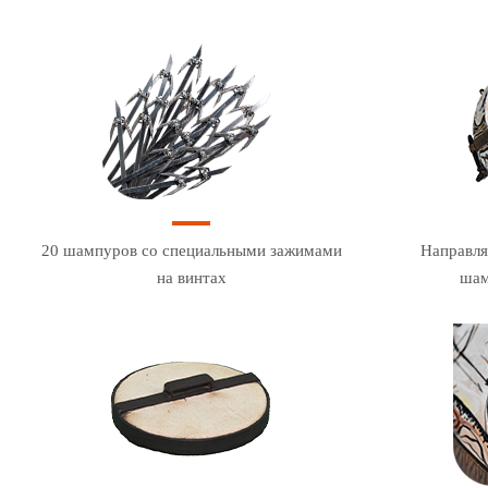
20 шампуров со специальными зажимами
Направля
на винтах
шам