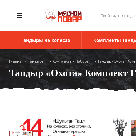
Твой гид по танды
Тандыры на колёсах
Комплекты Танд
Главная
-
Тандыры
-
Комплекты - Наборы
-
Тандыр «Охота» Комп
Тандыр «Охота» Комплект 