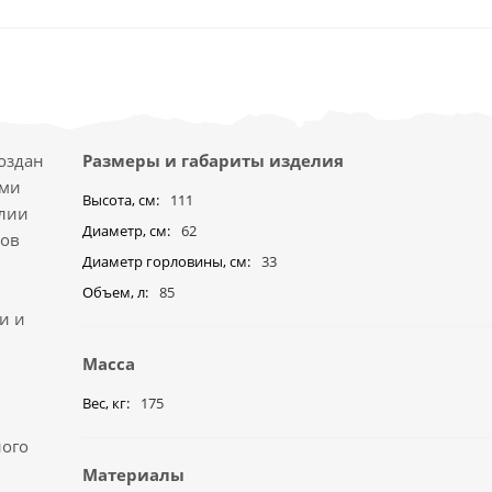
оздан
Размеры и габариты изделия
ыми
Высота, см
111
алии
Диаметр, см
62
ков
Диаметр горловины, см
33
Объем, л
85
ми и
Масса
Вес, кг
175
ного
Материалы