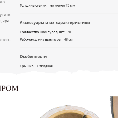
ого
Толщина стенки
не менее 75 мм
утить,
ндыра
Аксессуары и их характеристики
Количество шампуров, шт
20
ретесь
Рабочая длина шампура
48 см
Особенности
Крышка
Откидная
ЫРОМ