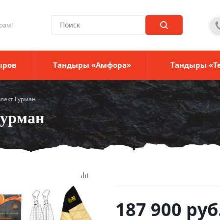
рам!
ыров
Тандыры «Амфора»
Тандыры «Т
лект Гурман
Гурман
187 900
руб