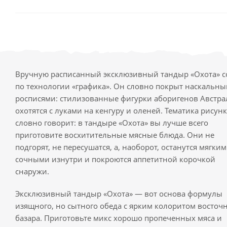
Вручную расписанный эксклюзивный тандыр «Охота» с
по технологии «графика». Он словно покрыт наскальн
росписями: стилизованные фигурки аборигенов Австр
охотятся с луками на кенгуру и оленей. Тематика рисун
словно говорит: в тандыре «Охота» вы лучше всего
приготовите восхитительные мясные блюда. Они не
подгорят, не пересушатся, а, наоборот, останутся мягки
сочными изнутри и покроются аппетитной корочкой
снаружи.
Эксклюзивный тандыр «Охота» — вот основа формулы
изящного, но сытного обеда с ярким колоритом восточ
базара. Приготовьте микс хорошо пропеченных мяса и