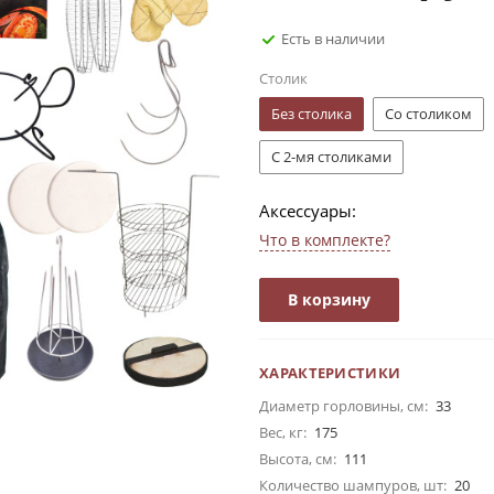
Есть в наличии
Столик
Без столика
Со столиком
С 2-мя столиками
Аксессуары:
Что в комплекте?
В корзину
ХАРАКТЕРИСТИКИ
Диаметр горловины, см:
33
Вес, кг:
175
Высота, см:
111
Количество шампуров, шт:
20