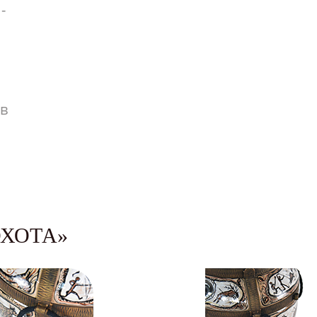
-
в
ОХОТА»