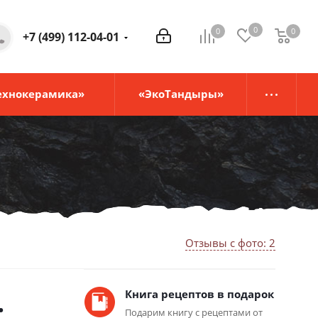
0
0
0
0
+7 (499) 112-04-01
ехнокерамика»
«ЭкоТандыры»
Отзывы с фото: 2
.
Книга рецептов в подарок
Подарим книгу с рецептами от