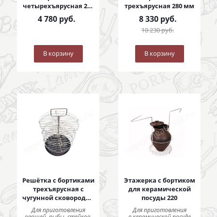
четырехъярусная 280
трехъярусная 280 мм
мм
4 780
руб.
8 330
руб.
10 230
руб.
В корзину
В корзину
Решётка с бортиками
Этажерка с бортиком
трехъярусная с
для керамической
чугунной сковородой
посуды 220
290 мм
Для приготовления
Для приготовления
овощей, рыбы, стейков,
в керамической посуде