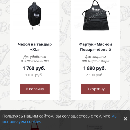
Чехол на тандыр
Фартук «Мясной
«XL»
Повар» чёрный
Для удобства
Для защиты
и эстетичности
от жира и жара
1 760
руб.
1 890
руб.
1 870
руб.
2 130
руб.
В корзину
В корзину
Пользуясь нашим сайтом, вы соглашаетесь с тем, что
мы
используем cookies