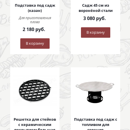
Подставка под садж
Садж 45 см из
(казан)
воронёной стали
3 080
руб.
Для приготовления
плова
2 180
руб.
В корзину
В корзину
Решетка для стейков
Подставка под садж с
с керамическим
топливом для
покрытием большая
горения