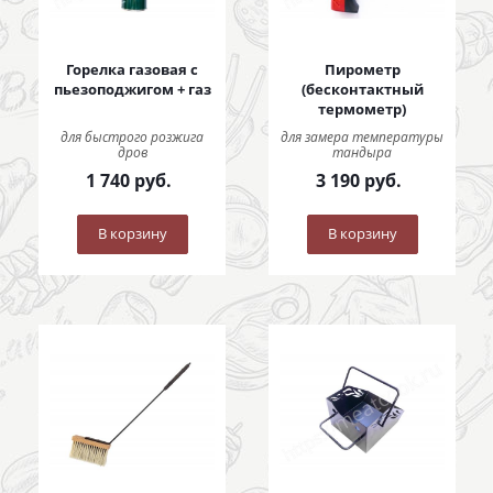
Горелка газовая с
Пирометр
пьезоподжигом + газ
(бесконтактный
термометр)
для быстрого розжига
для замера температуры
дров
тандыра
1 740
руб.
3 190
руб.
В корзину
В корзину