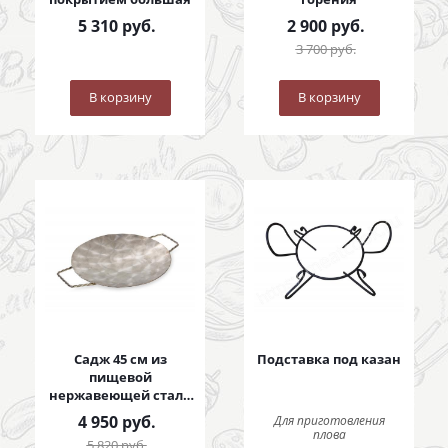
5 310
руб.
2 900
руб.
3 700
руб.
В корзину
В корзину
Садж 45 см из
Подставка под казан
пищевой
нержавеющей стали
с коваными ручками
4 950
руб.
Для приготовления
плова
5 820
руб.