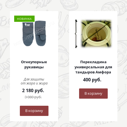
НОВИНКА
Огнеупорные
Перекладина
рукавицы
универсальная для
тандыров Амфора
400
руб.
Для защиты
от жара и жира
2 180
руб.
В корзину
3 080
руб.
В корзину