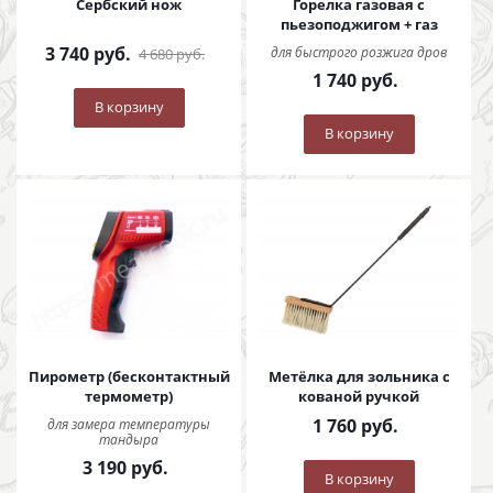
Сербский нож
Горелка газовая с
пьезоподжигом + газ
3 740
руб.
для быстрого розжига дров
4 680
руб.
1 740
руб.
В корзину
В корзину
Пирометр (бесконтактный
Метёлка для зольника с
термометр)
кованой ручкой
1 760
руб.
для замера температуры
тандыра
3 190
руб.
В корзину