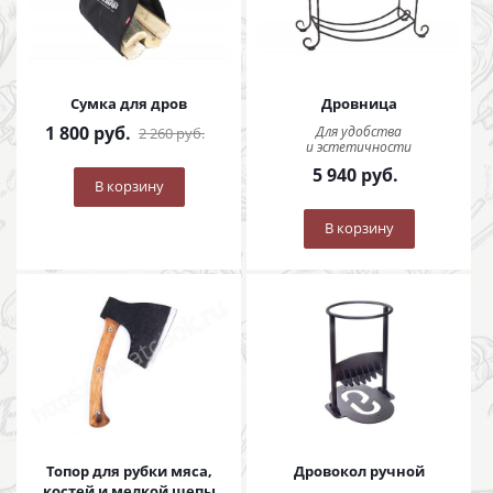
Сумка для дров
Дровница
1 800
руб.
Для удобства
2 260
руб.
и эстетичности
5 940
руб.
В корзину
В корзину
Топор для рубки мяса,
Дровокол ручной
костей и мелкой щепы