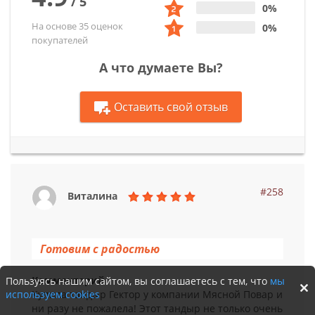
/
5
0%
На основе 35 оценок
0%
покупателей
А что думаете Вы?
Оставить свой отзыв
#258
Виталина
Готовим с радостью
Комментарий
Пользуясь нашим сайтом, вы соглашаетесь с тем, что
мы
используем cookies
Купила тандыр Гектор у компании Мясной Повар и
ни разу не пожалела! Этот тандыр не только очень