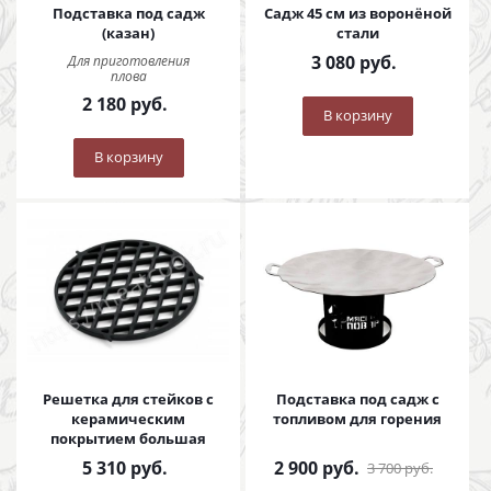
Подставка под садж
Садж 45 см из воронёной
(казан)
стали
3 080
руб.
Для приготовления
плова
2 180
руб.
В корзину
В корзину
Решетка для стейков с
Подставка под садж с
керамическим
топливом для горения
покрытием большая
5 310
руб.
2 900
руб.
3 700
руб.