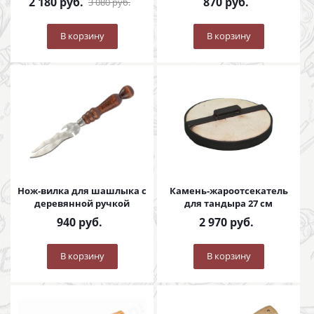
2 180
руб.
870
руб.
3 080
руб.
В корзину
В корзину
Нож-вилка для шашлыка с
Камень-жароотсекатель
деревянной ручкой
для тандыра 27 см
940
руб.
2 970
руб.
В корзину
В корзину