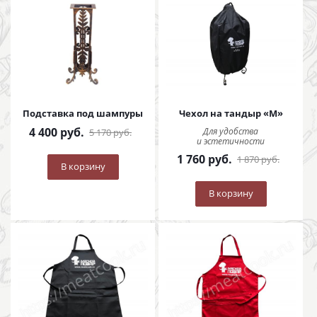
Подставка под шампуры
Чехол на тандыр «M»
4 400
руб.
Для удобства
5 170
руб.
и эстетичности
1 760
руб.
1 870
руб.
В корзину
В корзину