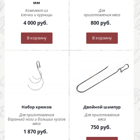
мм
Комплект из
Для
ёлочки и курницы
приготовления мяса
4 000
руб.
800
руб.
В корзину
В корзину
Набор крюков
Двойной шампур
Для приготовления
Для приготовления
бараньей ноги и больших кусков
мяса
мяса
750
руб.
1 870
руб.