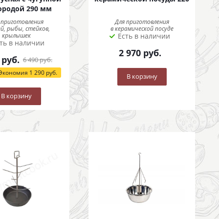
ородой 290 мм
 приготовления
Для приготовления
й, рыбы, стейков,
в керамической посуде
крылышек
Есть в наличии
ть в наличии
2 970
руб.
руб.
6 490
руб.
Экономия
1 290
руб.
В корзину
В корзину