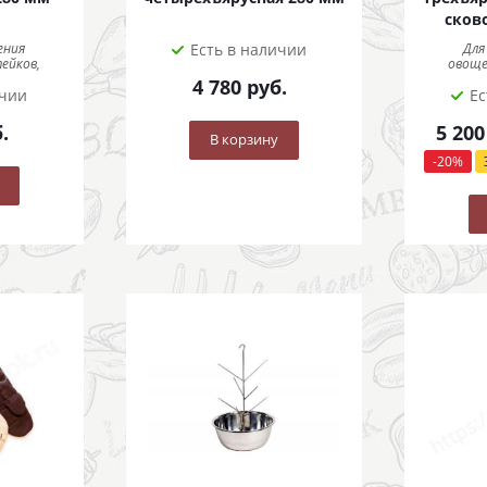
сков
ения
Есть в наличии
Для
ейков,
овоще
4 780
руб.
ичии
Ес
.
5 200
В корзину
-
20
%