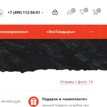
0
0
0
0
+7 (499) 112-04-01
ехнокерамика»
«ЭкоТандыры»
Отзывы с фото: 14
Подарок в «комплекте»
40 400
руб.
Ценный подарок на выбор при