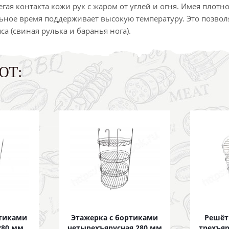
гая контакта кожи рук с жаром от углей и огня. Имея плотн
ное время поддерживает высокую температуру. Это позвол
 (свиная рулька и баранья нога).
ЮТ:
ртиками
Этажерка с бортиками
Решёт
280 мм
четырехъярусная 280 мм
трехъяр