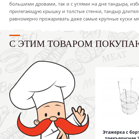
большими дровами, так и с углями на дне тандыра, избе
прилегающую крышку и толстые стенки, тандыр длитель
равномерно прожаривать даже самые крупные куски мяса
С ЭТИМ ТОВАРОМ ПОКУПА
Этажерка с бо
трехъярусная 