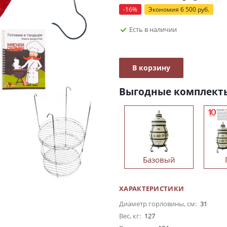
-
16
%
Экономия
6 500
руб.
Есть в наличии
В корзину
Выгодные комплект
Базовый
ХАРАКТЕРИСТИКИ
Диаметр горловины, см:
31
Вес, кг:
127