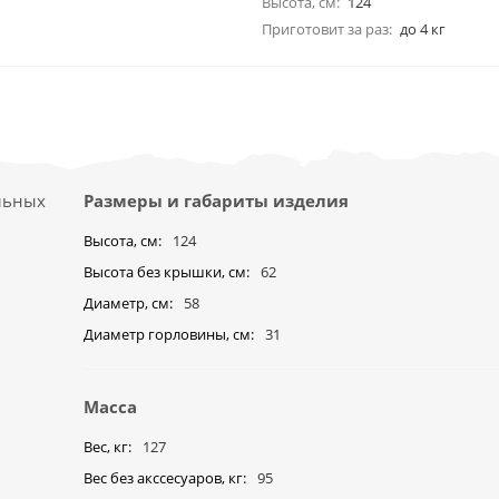
Высота, см:
124
Приготовит за раз:
до 4 кг
ельных
Размеры и габариты изделия
Высота, см
124
Высота без крышки, см
62
Диаметр, см
58
Диаметр горловины, см
31
Масса
Вес, кг
127
Вес без акссесуаров, кг
95