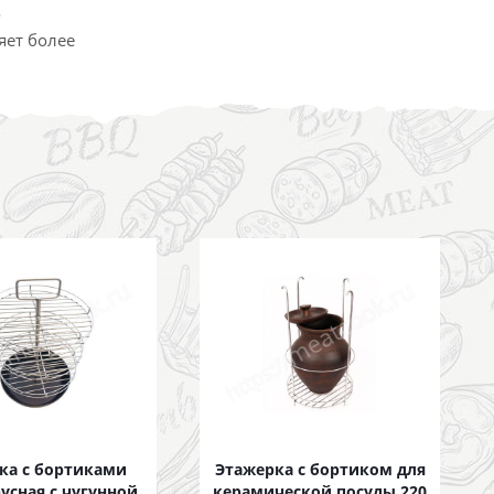
о
яет более
ка с бортиками
Этажерка с бортиком для
усная с чугунной
керамической посуды 220