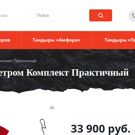
рам!
ыров
Тандыры «Амфора»
Тандыры «Т
омплект Практичный
метром Комплект Практичный
33 900
руб.