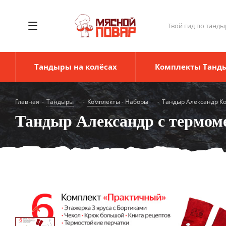
Твой гид по танды
Тандыры на колёсах
Комплекты Танд
Главная
-
Тандыры
-
Комплекты - Наборы
-
Тандыр Александр К
Тандыр Александр с термо