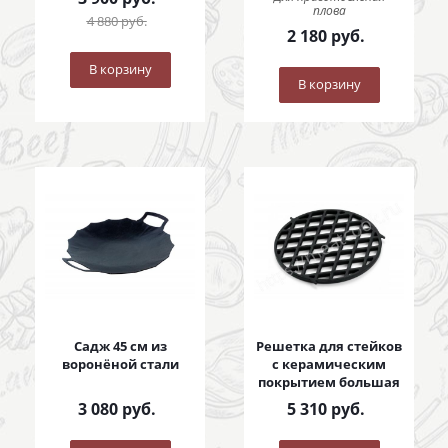
плова
4 880
руб.
2 180
руб.
В корзину
В корзину
Садж 45 см из
Решетка для стейков
воронёной стали
с керамическим
покрытием большая
3 080
руб.
5 310
руб.