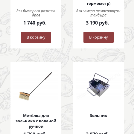
термометр)
для быстрого розжига
для замера температуры
дров
тандыра
1 740
руб.
3 190
руб.
В корзину
В корзину
Метёлка для
Зольник
зольника с кованой
ручкой