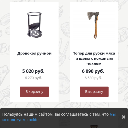
Дровокол ручной
Топор для рубки мяса
и щепы с кожаным
чехлом
5 020
руб.
6 090
руб.
6 270
руб.
6 530
руб.
В корзину
В корзину
Пользуясь нашим сайтом, вы соглашаетесь с тем, что
мы
используем cookies