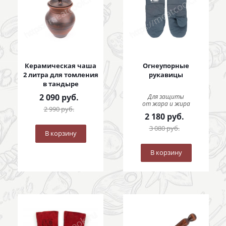
Керамическая чаша
Огнеупорные
2 литра для томления
рукавицы
в тандыре
2 090
руб.
Для защиты
от жара и жира
2 990
руб.
2 180
руб.
3 080
руб.
В корзину
В корзину