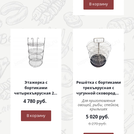
В корзину
Этажерка с
Решётка с бортиками
бортиками
трехъярусная с
четырехъярусная 280
чугунной сковородой
мм
250 мм
4 780
руб.
Для приготовления
овощей, рыбы, стейков,
крылышек
В корзину
5 020
руб.
6 270
руб.