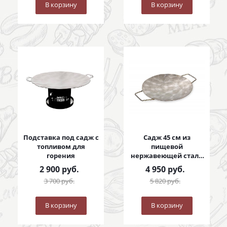
В корзину
В корзину
Подставка под садж с
Садж 45 см из
топливом для
пищевой
горения
нержавеющей стали
с коваными ручками
2 900
руб.
4 950
руб.
3 700
руб.
5 820
руб.
В корзину
В корзину