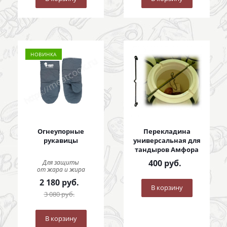
НОВИНКА
Огнеупорные
Перекладина
рукавицы
универсальная для
тандыров Амфора
400
руб.
Для защиты
от жара и жира
2 180
руб.
В корзину
3 080
руб.
В корзину