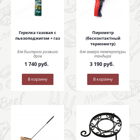
Горелка газовая с
Пирометр
пьезоподжигом + газ
(бесконтактный
термометр)
для быстрого розжига
для замера температуры
дров
тандыра
1 740
руб.
3 190
руб.
В корзину
В корзину