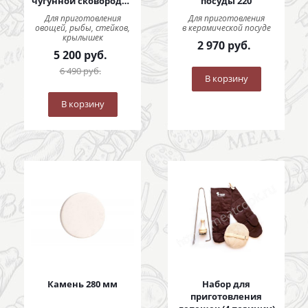
чугунной сковородой
посуды 220
290 мм
Для приготовления
Для приготовления
овощей, рыбы, стейков,
в керамической посуде
крылышек
2 970
руб.
5 200
руб.
6 490
руб.
В корзину
В корзину
Камень 280 мм
Набор для
приготовления