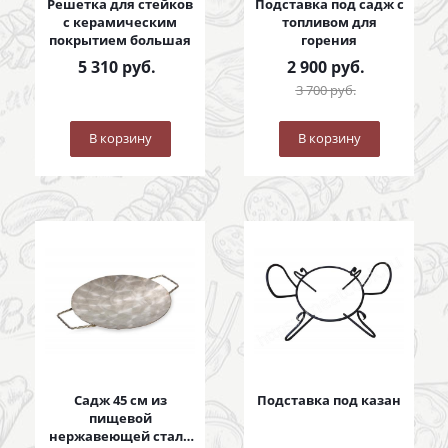
Решетка для стейков
Подставка под садж с
с керамическим
топливом для
покрытием большая
горения
5 310
руб.
2 900
руб.
3 700
руб.
В корзину
В корзину
Садж 45 см из
Подставка под казан
пищевой
нержавеющей стали