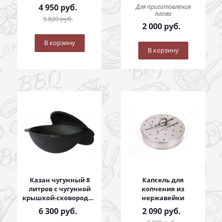
с коваными ручками
4 950
руб.
Для приготовления
плова
5 820
руб.
2 000
руб.
В корзину
В корзину
Казан чугунный 8
Капсель для
литров с чугунной
копчения из
крышкой-сковородой
нержавейки
8 литров
6 300
руб.
2 090
руб.