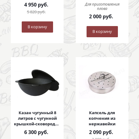
с коваными ручками
4 950
руб.
Для приготовления
плова
5 820
руб.
2 000
руб.
В корзину
В корзину
Казан чугунный 8
Капсель для
литров с чугунной
копчения из
крышкой-сковородой
нержавейки
8 литров
6 300
руб.
2 090
руб.