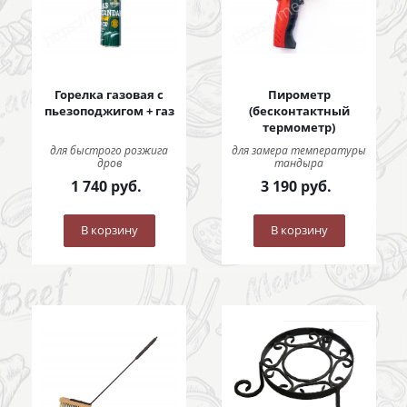
Горелка газовая с
Пирометр
пьезоподжигом + газ
(бесконтактный
термометр)
для быстрого розжига
для замера температуры
дров
тандыра
1 740
руб.
3 190
руб.
В корзину
В корзину