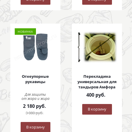
НОВИНКА
Огнеупорные
Перекладина
рукавицы
универсальная для
тандыров Амфора
400
руб.
Для защиты
от жара и жира
2 180
руб.
В корзину
3 080
руб.
В корзину