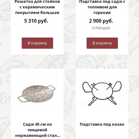
Решетка для стейков
Подставка под садж с
с керамическим
топливом для
покрытием большая
горения
5 310
руб.
2 900
руб.
3 700
руб.
В корзину
В корзину
Садж 45 см из
Подставка под казан
пищевой
нержавеющей стали