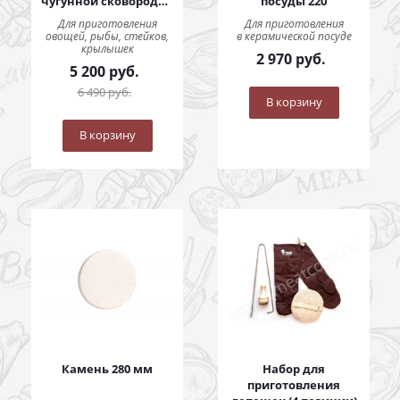
чугунной сковородой
посуды 220
290 мм
Для приготовления
Для приготовления
овощей, рыбы, стейков,
в керамической посуде
крылышек
2 970
руб.
5 200
руб.
6 490
руб.
В корзину
В корзину
Камень 280 мм
Набор для
приготовления