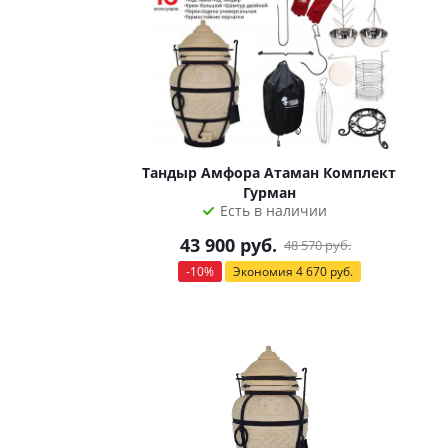
Тандыр Амфора Атаман Комплект
Гурман
Есть в наличии
43 900
руб.
48 570
руб.
-
10
%
Экономия
4 670
руб.