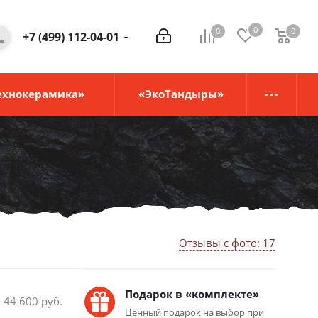
0
0
0
0
+7 (499) 112-04-01
ехнокерамика»
«ЭкоТандыры»
Отзывы с фото: 17
Подарок в «комплекте»
44 600
руб.
Ценный подарок на выбор при