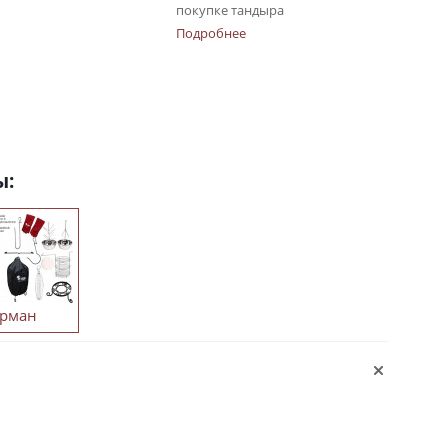
покупке тандыра
Подробнее
ы:
урман