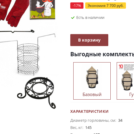
-
17
%
Экономия
7 700
руб.
Есть в наличии
В корзину
Выгодные комплект
Базовый
Г
ХАРАКТЕРИСТИКИ
Диаметр горловины, см:
34
Вес, кг:
145