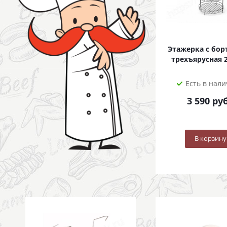
Этажерка с бо
трехъярусная 
Есть в нал
3 590
руб
В корзину