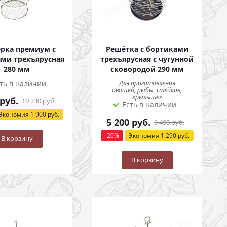
рка премиум с
Решётка с бортиками
ми трехъярусная
трехъярусная с чугунной
280 мм
сковородой 290 мм
ть в наличии
Для приготовления
овощей, рыбы, стейков,
крылышек
руб.
10 230
руб.
Есть в наличии
Экономия
1 900
руб.
5 200
руб.
6 490
руб.
-
20
%
Экономия
1 290
руб.
В корзину
В корзину