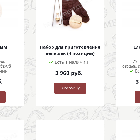
 мм
Набор для приготовления
Ёл
лепешек (4 позиции)
ения
Есть в наличии
Для
зделий
овощей, г
ичии
Ес
3 960
руб.
.
3
В корзину