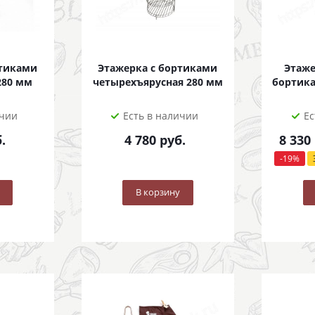
ртиками
Этажерка с бортиками
Этаже
280 мм
четырехъярусная 280 мм
бортика
ичии
Есть в наличии
Ес
.
4 780
руб.
8 330
-
19
%
В корзину