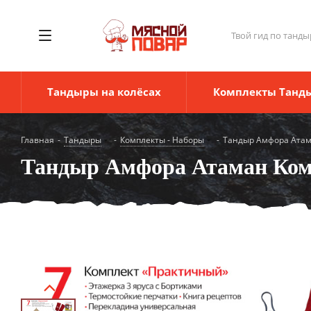
Твой гид по танды
Тандыры на колёсах
Комплекты Танд
Главная
-
Тандыры
-
Комплекты - Наборы
-
Тандыр Амфора Атам
Тандыр Амфора Атаман Ко