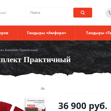
рам!
ыров
Тандыры «Амфора»
Тандыры «Т
ан Комплект Практичный
мплект Практичный
36 900
руб.