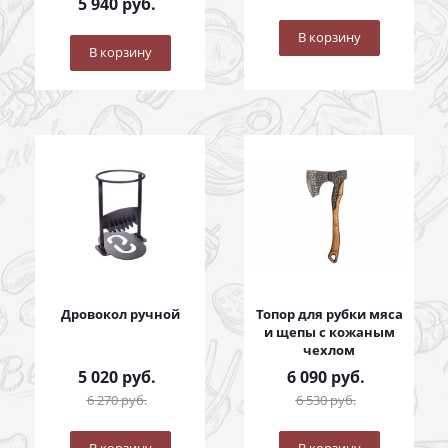
5 940
руб.
В корзину
В корзину
Дровокол ручной
Топор для рубки мяса
и щепы с кожаным
чехлом
5 020
руб.
6 090
руб.
6 270
руб.
6 530
руб.