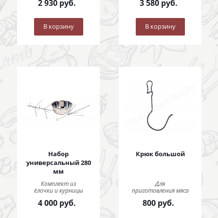
2 930
руб.
3 580
руб.
В корзину
В корзину
Набор
Крюк большой
универсальный 280
мм
Комплект из
Для
ёлочки и курницы
приготовления мяса
4 000
руб.
800
руб.