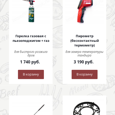
Горелка газовая с
Пирометр
пьезоподжигом + газ
(бесконтактный
термометр)
для быстрого розжига
для замера температуры
дров
тандыра
1 740
руб.
3 190
руб.
В корзину
В корзину