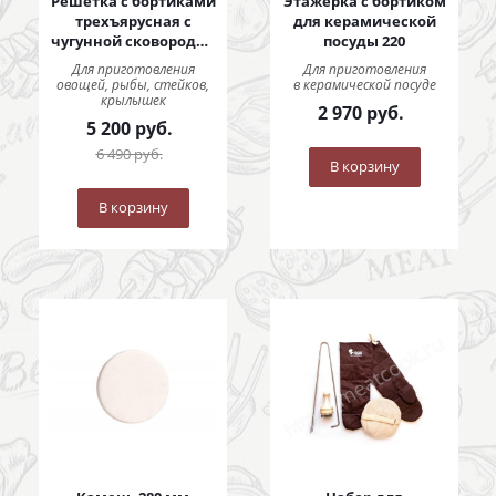
Решётка с бортиками
Этажерка с бортиком
трехъярусная с
для керамической
чугунной сковородой
посуды 220
290 мм
Для приготовления
Для приготовления
овощей, рыбы, стейков,
в керамической посуде
крылышек
2 970
руб.
5 200
руб.
6 490
руб.
В корзину
В корзину