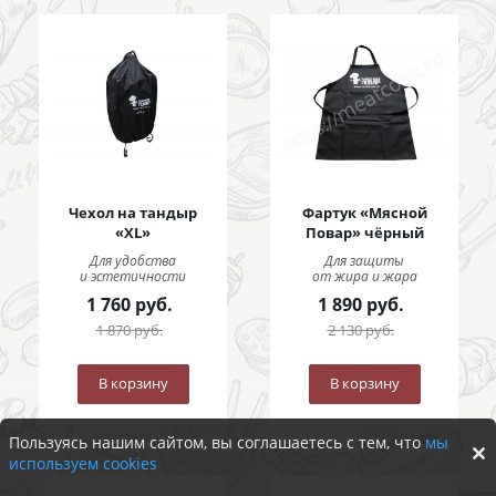
Чехол на тандыр
Фартук «Мясной
«XL»
Повар» чёрный
Для удобства
Для защиты
и эстетичности
от жира и жара
1 760
руб.
1 890
руб.
1 870
руб.
2 130
руб.
В корзину
В корзину
Пользуясь нашим сайтом, вы соглашаетесь с тем, что
мы
используем cookies