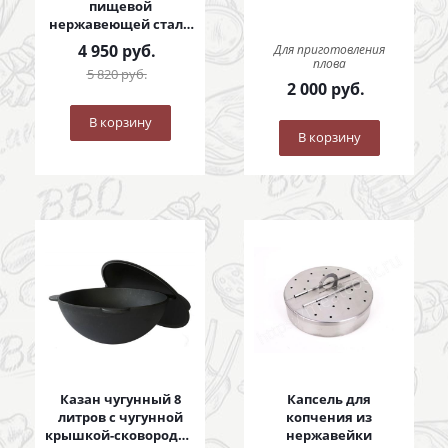
пищевой
нержавеющей стали
с коваными ручками
4 950
руб.
Для приготовления
плова
5 820
руб.
2 000
руб.
В корзину
В корзину
Казан чугунный 8
Капсель для
литров с чугунной
копчения из
крышкой-сковородой
нержавейки